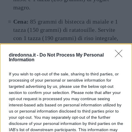
magro.
Cena:
85 grammi di bistecca di maiale e 1
tazza (150 grammi) di ratatouille. Servite
con 1 tazza (190 grammi) di riso integrale,
1/2 tazza (40 grammi) di lenticchie e 45
grammi) di formaggio a basso contenuto di
diredonna.it -
Do Not Process My Personal
Information
grassi.
If you wish to opt-out of the sale, sharing to third parties, or
Dessert
: Budino al cioccolato magro.
processing of your personal or sensitive information for
targeted advertising by us, please use the below opt-out
Domenica
section to confirm your selection. Please note that after your
opt-out request is processed you may continue seeing
Colazione
: 1 tazza (90 grammi) di farina
interest-based ads based on personal information utilized by
us or personal information disclosed to third parties prior to
d’avena con 1 tazza (240 ml) di latte
your opt-out. You may separately opt-out of the further
scremato, 1/2 tazza (75 grammi) di mirtilli e
disclosure of your personal information by third parties on the
1/2 tazza (120 ml) di succo d’arancia fresco.
IAB’s list of downstream participants. This information may