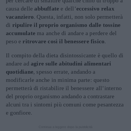
per cercare di smaltire qualche chilo di troppo a
causa delle
abbuffate
e dell’
eccessivo relax
vacanziero
. Questa, infatti, non solo permetterà
di
ripulire il proprio organismo dalle tossine
accumulate
ma anche di andare a perdere del
peso e
ritrovare così il benessere fisico
.
Il compito della dieta disintossicante è quello di
andare ad
agire sulle abitudini alimentari
quotidiane
, spesso errate, andando a
modificarle anche in minima parte: questo
permetterà di ristabilire il benessere all’interno
del proprio organismo andando a contrastare
alcuni tra i sintomi più comuni come pesantezza
e gonfiore.
Continua a leggere dopo la pubblicità