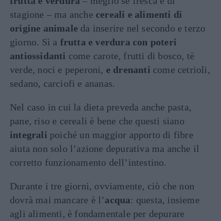
frutta e verdura
– meglio se fresca e di
stagione – ma anche
cereali e alimenti di
origine animale
da inserire nel secondo e terzo
giorno. Sì a
frutta e verdura con poteri
antiossidanti
come carote, frutti di bosco, tè
verde, noci e peperoni,
e drenanti
come cetrioli,
sedano, carciofi e ananas.
Nel caso in cui la dieta preveda anche pasta,
pane, riso e cereali è bene che questi siano
integrali
poiché un maggior apporto di fibre
aiuta non solo l’azione depurativa ma anche il
corretto funzionamento dell’intestino.
Durante i tre giorni, ovviamente, ciò che non
dovrà mai mancare è l’
acqua
: questa, insieme
agli alimenti, è fondamentale per depurare