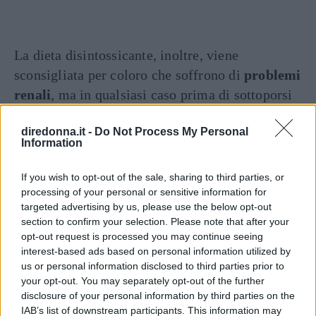
La dieta disintossicante, inoltre, viene
sconsigliata per coloro che soffrono di
problemi
renali
, ma in qualsiasi caso prima di sottoporsi
alla stessa è sempre consigliato
consultare il
diredonna.it -
Do Not Process My Personal
parere di una figura esperta
– il proprio
Information
medico curante come un nutrizionista – il quale,
in base alla propria salute, saprà sicuramente
If you wish to opt-out of the sale, sharing to third parties, or
trovare la giusta soluzione.
processing of your personal or sensitive information for
targeted advertising by us, please use the below opt-out
section to confirm your selection. Please note that after your
VI RACCOMANDIAMO...
opt-out request is processed you may continue seeing
Dieta del Limone: controindicazioni
interest-based ads based on personal information utilized by
e precauzioni
us or personal information disclosed to third parties prior to
your opt-out. You may separately opt-out of the further
disclosure of your personal information by third parties on the
Articolo originale pubblicato il 4 luglio 2015
IAB’s list of downstream participants. This information may