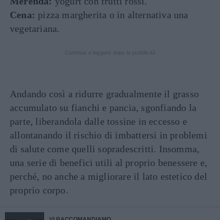
Merenda:
yogurt con frutti rossi.
Cena:
pizza margherita o in alternativa una
vegetariana.
Continua a leggere dopo la pubblicità
Andando così a ridurre gradualmente il grasso
accumulato su fianchi e pancia, sgonfiando la
parte, liberandola dalle tossine in eccesso e
allontanando il rischio di imbattersi in problemi
di salute come quelli sopradescritti. Insomma,
una serie di benefici utili al proprio benessere e,
perché, no anche a migliorare il lato estetico del
proprio corpo.
VI RACCOMANDIAMO...