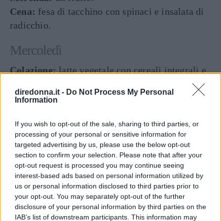
Cena:
fesa di tacchino con spinaci e insalata di
radicchio.
Mercoledì
Colazione:
latte vegetale con cereali integrali e
un frutto.
diredonna.it -
Do Not Process My Personal
Spuntino:
mandorle.
Information
Pranzo:
pasta integrale con verdire saltate in
padella.
If you wish to opt-out of the sale, sharing to third parties, or
processing of your personal or sensitive information for
Merenda:
un frutto.
targeted advertising by us, please use the below opt-out
Cena:
farinata di ceci con pomodorini e rucola.
section to confirm your selection. Please note that after your
opt-out request is processed you may continue seeing
Giovedì
interest-based ads based on personal information utilized by
us or personal information disclosed to third parties prior to
Colazione:
your opt-out. You may separately opt-out of the further
latte parzialmente scremato con
disclosure of your personal information by third parties on the
fette biscottate integrali e marmellata.
IAB’s list of downstream participants. This information may