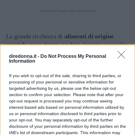
Continua a leggere dopo la pubblicità
La grande ricchezza di
alimenti di origine
vegetale
come frutta, verdura, legumi o cereali,
consentono al corpo di avere una buona dose
diredonna.it -
Do Not Process My Personal
quotidiana di fibre, utile a
prevenire
Information
l’insorgenza di molte malattie croniche
. Oltre
If you wish to opt-out of the sale, sharing to third parties, or
a garantire il mantenimento del proprio peso
processing of your personal or sensitive information for
forma.
targeted advertising by us, please use the below opt-out
section to confirm your selection. Please note that after your
Ma non solo. La dieta mediterranea, infatti,
opt-out request is processed you may continue seeing
interest-based ads based on personal information utilized by
garantisce un elevato consumo di antiossidanti,
us or personal information disclosed to third parties prior to
che
contrastano l’invecchiamento e la
your opt-out. You may separately opt-out of the further
degenerazione cellulare e gli effetti dei
disclosure of your personal information by third parties on the
IAB’s list of downstream participants. This information may
radicali liberi
, e apporta anche una quantità