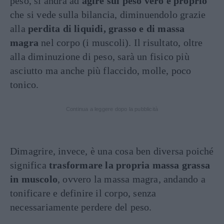
peso, si andrà ad
agire sul peso vero e proprio
che si vede sulla bilancia, diminuendolo grazie
alla
perdita di liquidi, grasso e di massa
magra
nel corpo (i muscoli). Il risultato, oltre
alla diminuzione di peso, sarà un fisico più
asciutto ma anche più flaccido, molle, poco
tonico.
Continua a leggere dopo la pubblicità
Dimagrire, invece, è una cosa ben diversa poiché
significa
trasformare la propria massa grassa
in muscolo
, ovvero la massa magra, andando a
tonificare e definire il corpo, senza
necessariamente perdere del peso.