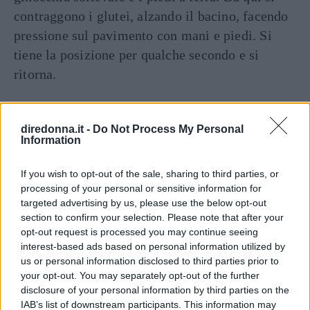
contraggono i glutei, alzando il bacino, facendo
pressione sul pavimento con mani e piedi. Si
tiene la posizione per qualche secondo e si
ritorna.
Affondi
diredonna.it -
Do Not Process My Personal
Partendo in piedi, si porta una gamba in avanti,
Information
piegando l’altra fino a toccare quasi il
pavimento con il ginocchio. Qui si tiene la
If you wish to opt-out of the sale, sharing to third parties, or
processing of your personal or sensitive information for
posizione per qualche secondo per poi tornare a
targeted advertising by us, please use the below opt-out
quella iniziale avendo cura di contrarre glutei e
section to confirm your selection. Please note that after your
addome, e si ripete il tutto con l’altra gambe per
opt-out request is processed you may continue seeing
interest-based ads based on personal information utilized by
qualche serie ciascuna.
us or personal information disclosed to third parties prior to
your opt-out. You may separately opt-out of the further
Continua a leggere dopo la pubblicità
disclosure of your personal information by third parties on the
IAB’s list of downstream participants. This information may