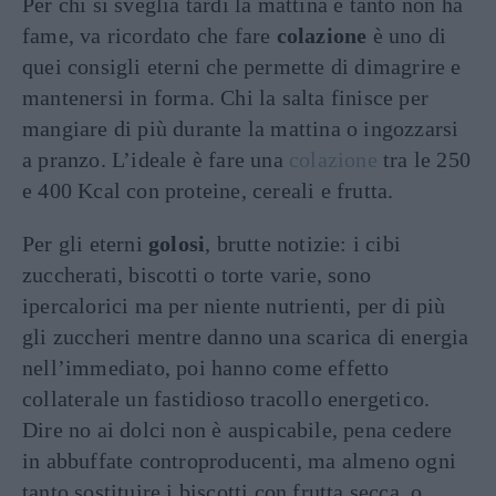
Per chi si sveglia tardi la mattina e tanto non ha
fame, va ricordato che fare
colazione
è uno di
quei consigli eterni che permette di dimagrire e
mantenersi in forma. Chi la salta finisce per
mangiare di più durante la mattina o ingozzarsi
a pranzo. L’ideale è fare una
colazione
tra le 250
e 400 Kcal con proteine, cereali e frutta.
Per gli eterni
golosi
, brutte notizie: i cibi
zuccherati, biscotti o torte varie, sono
ipercalorici ma per niente nutrienti, per di più
gli zuccheri mentre danno una scarica di energia
nell’immediato, poi hanno come effetto
collaterale un fastidioso tracollo energetico.
Dire no ai dolci non è auspicabile, pena cedere
in abbuffate controproducenti, ma almeno ogni
tanto sostituire i biscotti con frutta secca, o