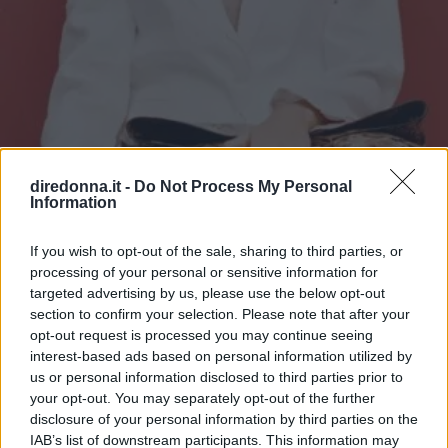
GOSSIP
diredonna.it -
Do Not Process My Personal
Tailleur cerimonia 2025
Information
economici: i più belli di Zara,
If you wish to opt-out of the sale, sharing to third parties, or
processing of your personal or sensitive information for
Zalando, H&M, Mango e altri
targeted advertising by us, please use the below opt-out
section to confirm your selection. Please note that after your
Da Zara a H&M, passando per Mango e Stradivarius: la
opt-out request is processed you may continue seeing
bella stagione alle porte significa solo una cosa,
interest-based ads based on personal information utilized by
"cerimonie" e per arrivarci al meglio si può dare
us or personal information disclosed to third parties prior to
un'occhiata nella sezione tailleur di questi brand.
your opt-out. You may separately opt-out of the further
NATASCIA_ALIBANI
disclosure of your personal information by third parties on the
IAB’s list of downstream participants. This information may