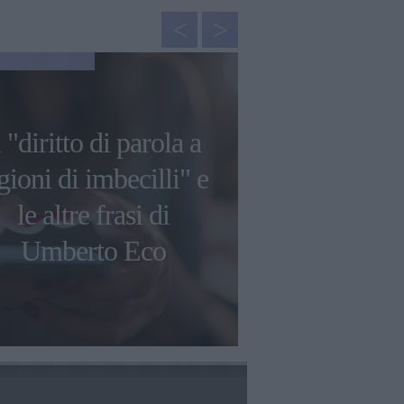
NEWS
l "diritto di parola a
Le più bell
gioni di imbecilli" e
aforismi d
le altre frasi di
Gibran su am
Umberto Eco
e libe