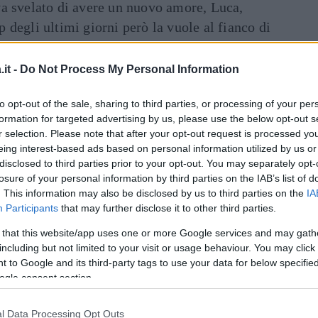
a svelato di avere un nuovo amore, Luca,
ip degli ultimi giorni però la vuole al fianco di
it -
Do Not Process My Personal Information
Dal
inua a leggere dopo la pubblicità
to opt-out of the sale, sharing to third parties, or processing of your per
formation for targeted advertising by us, please use the below opt-out s
r selection. Please note that after your opt-out request is processed y
rezioni svelate da
Roberto D’Agostino
.
eing interest-based ads based on personal information utilized by us or
ntautore romano starebbe vivendouna storia
disclosed to third parties prior to your opt-out. You may separately opt-
losure of your personal information by third parties on the IAB’s list of
iamma. Si parla di una conduttrice Rai, più
. This information may also be disclosed by us to third parties on the
IA
ata single. Dopo la caccia al nome, oggi
Participants
that may further disclose it to other third parties.
no quello di Roberta Morise. Dai diretti
 that this website/app uses one or more Google services and may gath
ssuna conferma o smentita. La storia pare sia
including but not limited to your visit or usage behaviour. You may click 
ltà.
 to Google and its third-party tags to use your data for below specifi
ogle consent section.
 prima fila
ad uno degli ultimi concerti di
cembre, cantando con molto trasporto alcuni
l Data Processing Opt Outs