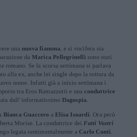
vere una
nuova fiamma
, e si vocifera sia
parazione da
Marica Pellegrinelli
sono stati
ante romano. Se la scorsa settimana si parlava
o alla ex, anche lei single dopo la rottura da
nuovo nome. Infatti già a inizio settimana i
apporto tra Eros Ramazzotti e una
conduttrice
iata dall’informatissimo
Dagospia
.
a
Bianca Guaccero
a
Elisa Isoardi
. Ora però
oberta Morise. La conduttrice dei
Fatti Vostri
lungo legata sentimentalmente a
Carlo Conti
.