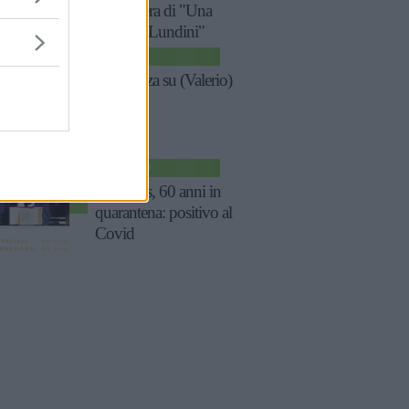
Buonasera di "Una
pezza di Lundini"
TV
Una pezza su (Valerio)
Lundini
SPETTACOLO
Banderas, 60 anni in
quarantena: positivo al
Covid