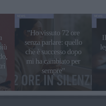
NEWS
NEWS
"Ho vissuto 72 ore
a
I
senza parlare: quello
più
le
che è successo dopo
do,
mi ha cambiato per
ri
sempre"