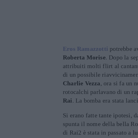
Eros Ramazzotti
potrebbe a
Roberta Morise
. Dopo la se
attribuiti molti flirt al cant
di un possibile riavvicinament
Charlie Vezza
, ora si fa un 
rotocalchi parlavano di un r
Rai
. La bomba era stata lanc
Si erano fatte tante ipotesi, d
spunta il nome della bella R
di Rai2 è stata in passato a 