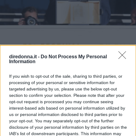
diredonna.it -
Do Not Process My Personal
Information
SPETTACOLO
If you wish to opt-out of the sale, sharing to third parties, or
processing of your personal or sensitive information for
Banderas, 60 anni in
targeted advertising by us, please use the below opt-out
section to confirm your selection. Please note that after your
quarantena: positivo al Covid
opt-out request is processed you may continue seeing
interest-based ads based on personal information utilized by
Da sex simbol ad attore impegnato, la scalata del divo
us or personal information disclosed to third parties prior to
spagnolo
your opt-out. You may separately opt-out of the further
disclosure of your personal information by third parties on the
GABRIELE DEL BUONO
IAB’s list of downstream participants. This information may