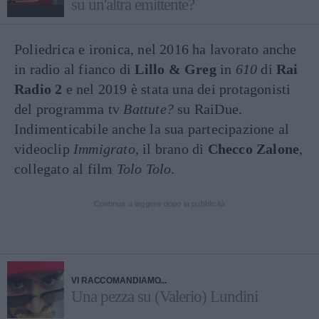
su un'altra emittente?
Poliedrica e ironica, nel 2016 ha lavorato anche
in radio al fianco di
Lillo & Greg
in
610
di
Rai
Radio 2
e nel 2019 è stata una dei protagonisti
del programma tv
Battute?
su RaiDue.
Indimenticabile anche la sua partecipazione al
videoclip
Immigrato
, il brano di
Checco Zalone
,
collegato al film
Tolo Tolo
.
Continua a leggere dopo la pubblicità
VI RACCOMANDIAMO...
Una pezza su (Valerio) Lundini