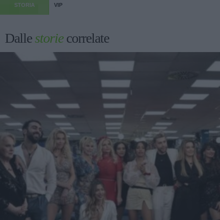
STORIA
VIP
Dalle
storie
correlate