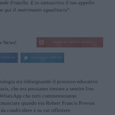
nde Fratello. E io sottoscrivo il tuo appello
he qui il matrimonio egualitario
”.
le News!
ENTRA NEL NOSTRO CANALE
FACEBOOK
CONDIVIDI SU
TWITTER
ecnologia sta ridisegnando il processo educativo
asis, che ora possiamo tornare a sentire live
ati WhatsApp che tutti commenteranno
ronunciate quando era Robert Francis Prevost
e da condividere e su cui riflettere