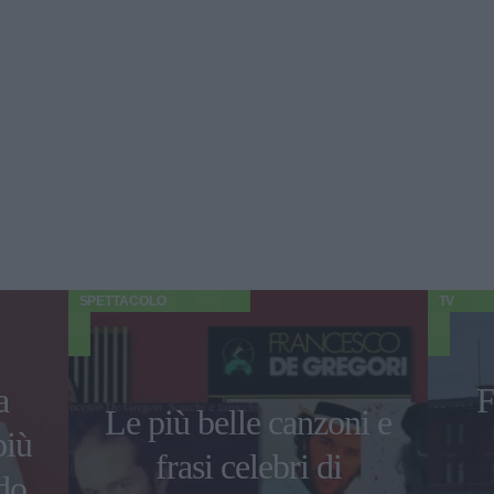
SPETTACOLO
TV
a
F
Le più belle canzoni e
più
frasi celebri di
do,