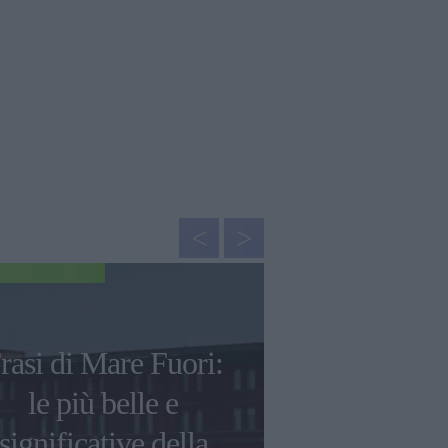
GOSSIP
rasi di Mare Fuori:
Le frasi p
le più belle e
scritte da
significative della
David, 