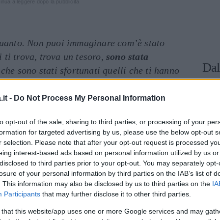
inua a leggere dopo la pubblicità
quanto. Non puoi immaginare com’è stato
i ti trova, trova un tesoro,
sono stata
Dal
che sono stati sfortunati quelli che ti hanno
cuore. Non ho passato il Natale con nessuno,
iempirmi il cuore soltanto di te. Tu mi riempi
it -
Do Not Process My Personal Information
 mia giornata. Senza la tua luce io sono
to opt-out of the sale, sharing to third parties, or processing of your per
formation for targeted advertising by us, please use the below opt-out s
r selection. Please note that after your opt-out request is processed y
ione civile hai detto che sarai al mio fianco
eing interest-based ads based on personal information utilized by us or
n quell’occasione ho detto ‘perché proprio il
disclosed to third parties prior to your opt-out. You may separately opt-
losure of your personal information by third parties on the IAB’s list of
 morire prima di te. Perché io
non voglio stare
. This information may also be disclosed by us to third parties on the
IA
e senza di te. Perché la vita non è vita senza
Participants
that may further disclose it to other third parties.
te? Io voglio dormire abbracciata a te e
 that this website/app uses one or more Google services and may gath
ccano nella cucina
“.