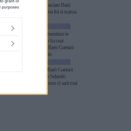
to grant or
prova a baciare Barù
ed purposes
Gaetani ma lui si scansa
GOSSIP
Noemi smentisce le
voci, non ha mai
diffidato Barù Gaetani
del GF vip
GOSSIP
GF vip, Barù Gaetani
su Jessica Selassié:
“Con lei non ci sarà mai
nulla”