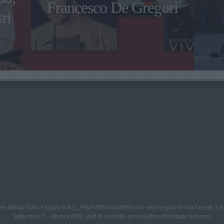
Francesco De Gregori
ri
re Media Data Factory S.R.L., P.IVA 09595010969 con sede legale in Via Trieste 1/A
Settembre 7 – Monza (MB); dati di contatto: privacy@mediadatafactory.com