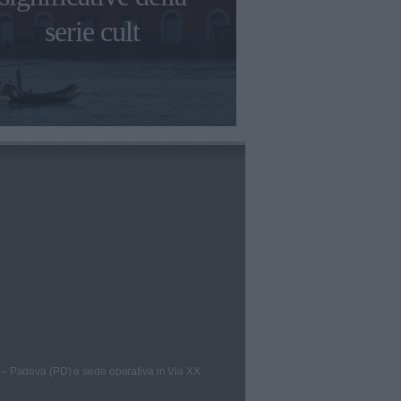
serie cult
Måneskin e d
 – Padova (PD) e sede operativa in Via XX