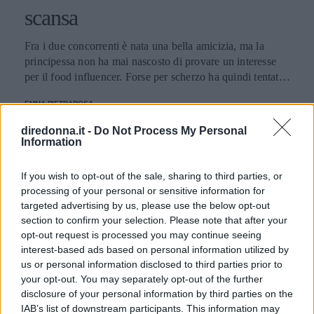
scansa
Fra i due concorrenti è nata una bella amicizia, ma la
principessa non ha mai nascosto di provare un interesse
per il food influencer. Forse per scherzo ha quindi tentato
di dargli un bacio, ma lui ha reagito spostandosi.
EMMA PIETRAROSA
diredonna.it -
Do Not Process My Personal
Information
If you wish to opt-out of the sale, sharing to third parties, or
processing of your personal or sensitive information for
targeted advertising by us, please use the below opt-out
section to confirm your selection. Please note that after your
opt-out request is processed you may continue seeing
interest-based ads based on personal information utilized by
us or personal information disclosed to third parties prior to
your opt-out. You may separately opt-out of the further
disclosure of your personal information by third parties on the
IAB’s list of downstream participants. This information may