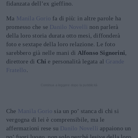
fidanzata dell’ex gieffino.
Ma
Manila Gorio
fa di più: in altre parole ha
promesso che se
Danilo Novelli
non parlerà
della loro storia durata otto mesi, diffonderà
foto e sextape della loro relazione. Le foto
sarebbero già nelle mani di
Alfonso Signorini
,
direttore di
Chi
e personalità legata al
Grande
Fratello
.
Continua a leggere dopo la pubblicità
Che
Manila Gorio
sia un po’ stanca di chi si
vergogna di lei è comprensibile, ma le
affermazioni rese su
Danilo Novelli
appaiono un
po’ fuori luogo, non solo perché lesive della loro