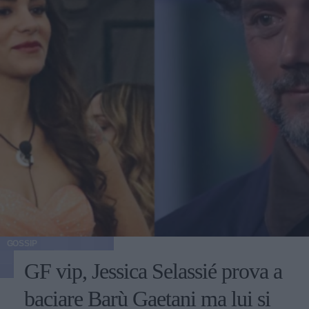
GOSSIP
GF vip, Jessica Selassié prova a
baciare Barù Gaetani ma lui si