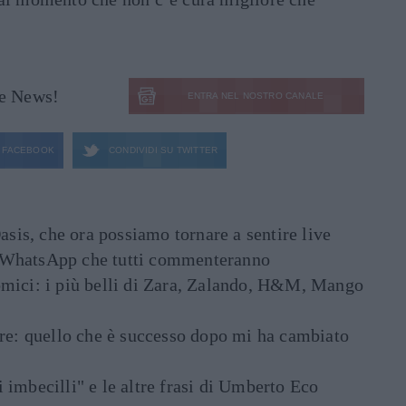
le News!
ENTRA NEL NOSTRO CANALE
FACEBOOK
CONDIVIDI SU
TWITTER
asis, che ora possiamo tornare a sentire live
ati WhatsApp che tutti commenteranno
mici: i più belli di Zara, Zalando, H&M, Mango
are: quello che è successo dopo mi ha cambiato
di imbecilli" e le altre frasi di Umberto Eco