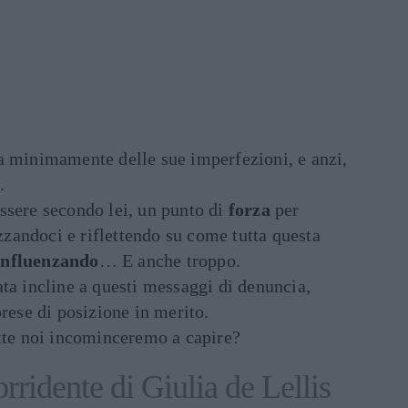
 minimamente delle sue imperfezioni, e anzi,
.
ssere secondo lei, un punto di
forza
per
izzandoci e riflettendo su come tutta questa
influenzando
… E anche troppo.
ta incline a questi messaggi di denuncia,
prese di posizione in merito.
utte noi incominceremo a capire?
orridente di Giulia de Lellis