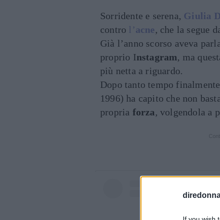
Sorridente e serena,
Giulia D
contro
l’
acne
, che la segue da
Già l’anno scorso aveva parla
proprio I
nstagram
, ma quest
più netta a riguardo.
Dopo tanto tempo finalmente, 
1996) ha capito che non basta
propria
forza
, volgendola a 
Cont
diredonna.
If you wish 