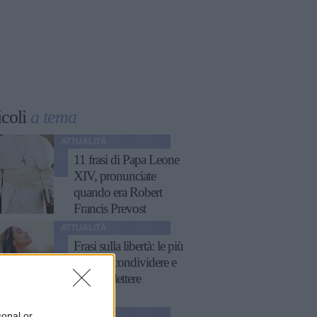
icoli
a tema
ATTUALITÀ
11 frasi di Papa Leone
XIV, pronunciate
quando era Robert
Francis Prevost
ATTUALITÀ
Frasi sulla libertà: le più
belle da condividere e
su cui riflettere
ATTUALITÀ
sonal or