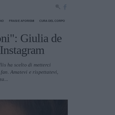
RNO
FRASI E AFORISMI
CURA DEL CORPO
ni": Giulia de
u Instagram
is ha scelto di metterci
fan. Amatevi e rispettatevi,
a...