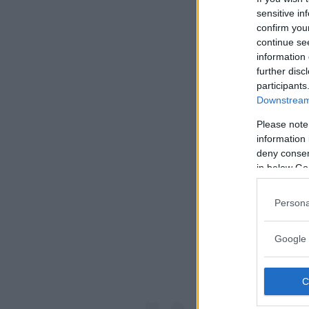
sensitive in
confirm you
continue se
information 
further disc
participants
Downstream 
Please note
information 
deny consent
in below Go
Visualiz
Persona
Google 