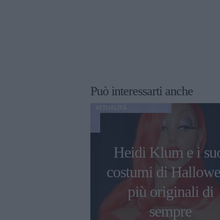
Può interessarti anche
ATTUALITÀ
 Bieber fa
Heidi Klum e i su
re il Lucca
costumi di Hallow
 Festival e
più originali di
 le prossime
sempre