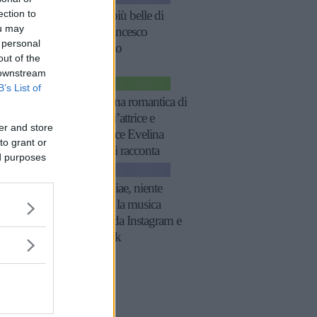
ection to
Le frasi più belle di
ou may
Papa Francesco
 personal
Bergoglio
out of the
 downstream
CINEMA
B’s List of
“Sono una romantica di
natura”: l’attrice e
er and store
produttrice Evelina
to grant or
Manna si racconta
ed purposes
NEWS
Meta e Siae, niente
accordo: la musica
sparisce da Instagram e
Facebook