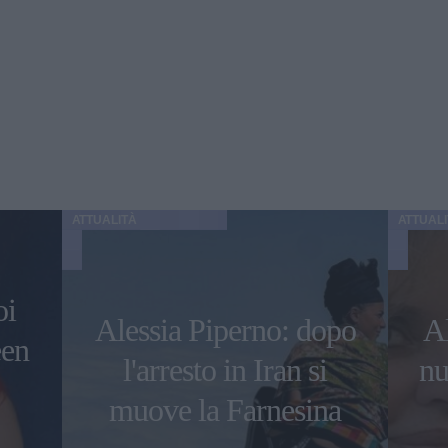
ATTUALITÀ
ATTUAL
oi
Alessia Piperno: dopo
A
een
l'arresto in Iran si
nu
muove la Farnesina