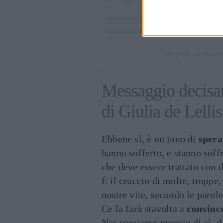
Un post condiviso 
Messaggio decisame
di Giulia de Lellis
Ebbene sì, è un inno di
spera
hanno sofferto, e stanno sof
che deve essere trattato con 
È il cruccio di molte, troppe,
nostre vite, secondo le parol
Ce la farà stavolta a
convinc
Noi speriamo proprio di sì, 