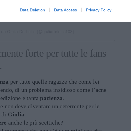
Data Deletion
Data Access
Privacy Policy
da Giulia De Lellis (@giuliadelellis103)
nte forte per tutte le fans
.
nza
per tutte quelle ragazze che come lei
frendo, di un problema insidioso come l’acne
dedizione e tanta
pazienza
.
 e non deve diventare un deterrente per le
e di
Giulia
.
ere
anche le più scettiche?
dal momento che non c’è cura migliore che