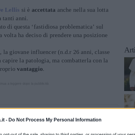
e Lellis
si è
accettata
anche nella sua lotta
 tanti anni.
to di questa ‘fastidiosa problematica’ sul
a volta ha deciso di prendere una posizione
Art
la giovane influencer (n.d.r 26 anni, classe
 capire la patologia, ma combatterla con la
proprio
vantaggio
.
inua a leggere dopo la pubblicità
it -
Do Not Process My Personal Information
to opt-out of the sale, sharing to third parties, or processing of your per