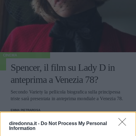
CINEMA
Spencer, il film su Lady D in
anteprima a Venezia 78?
Secondo Variety la pellicola biografica sulla principessa
triste sarà presentata in anteprima mondiale a Venezia 78.
EMMA PIETRAROSA
diredonna.it -
Do Not Process My Personal
Information