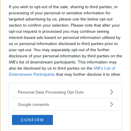
If you wish to opt-out of the sale, sharing to third parties, or
processing of your personal or sensitive information for
targeted advertising by us, please use the below opt-out
section to confirm your selection. Please note that after your
opt-out request is processed you may continue seeing
interest-based ads based on personal information utilized by
us or personal information disclosed to third parties prior to
your opt-out. You may separately opt-out of the further
disclosure of your personal information by third parties on the
IAB’s list of downstream participants. This information may
also be disclosed by us to third parties on the
IAB’s List of
Downstream Participants
that may further disclose it to other
third parties.
Please note that this website/app uses one or more Google
Personal Data Processing Opt Outs
services and may gather and store information including but
not limited to your visit or usage behaviour. You may click to
Google consents
grant or deny consent to Google and its third-party tags to
use your data for below specified purposes in below Google
CONFIRM
GOSSIP
consent section.