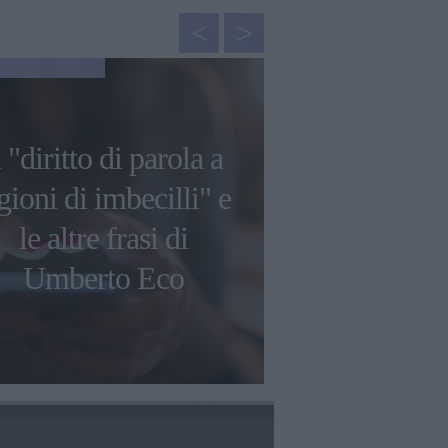
NEWS
l "diritto di parola a
Le più bell
gioni di imbecilli" e
aforismi d
le altre frasi di
Gibran su am
Umberto Eco
e libe