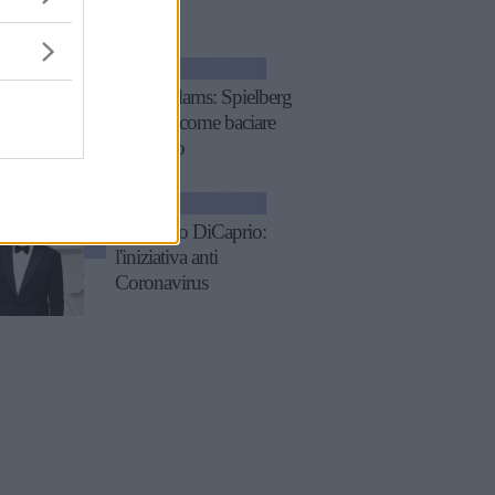
2020
NEWS
Amy Adams: Spielberg
mi disse come baciare
DiCaprio
GOSSIP
Leonardo DiCaprio:
l'iniziativa anti
Coronavirus