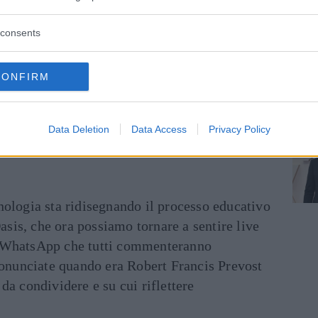
atici. Due amici che condividono la stessa
o, sono apparsi, durante la serata, in perfetta
consents
CONFIRM
le News!
ENTRA NEL NOSTRO CANALE
Data Deletion
Data Access
Privacy Policy
FACEBOOK
CONDIVIDI SU
TWITTER
ecnologia sta ridisegnando il processo educativo
asis, che ora possiamo tornare a sentire live
ati WhatsApp che tutti commenteranno
ronunciate quando era Robert Francis Prevost
e da condividere e su cui riflettere