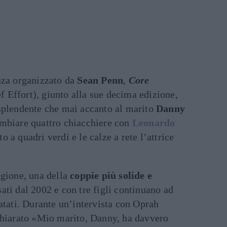
nza organizzato da
Sean Penn
,
Core
Effort), giunto alla sue decima edizione,
splendente che mai accanto al marito
Danny
ambiare quattro chiacchiere con
Leonardo
o a quadri verdi e le calze a rete l’attrice
agione, una della
coppie più solide e
sati dal 2002 e con tre figli continuano ad
atati. Durante un’intervista con Oprah
chiarato «Mio marito, Danny, ha davvero