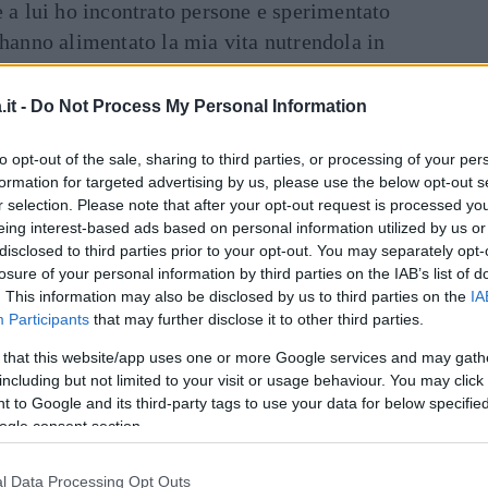
e a lui ho incontrato persone e sperimentato
 hanno alimentato la mia vita nutrendola in
afi, nel corso del gala, hanno immortalato
onardo DiCaprio mentre ridevano e
it -
Do Not Process My Personal Information
Dal
uoni amici
. I due non sono estranei né a
to opt-out of the sale, sharing to third parties, or processing of your per
menti dedicati alla
beneficenza
. Ricordiamo
formation for targeted advertising by us, please use the below opt-out s
oberts per un posto in prima fila nei
r selection. Please note that after your opt-out request is processed y
sé, suo marito Danny Moder e alcuni amici,
eing interest-based ads based on personal information utilized by us or
disclosed to third parties prior to your opt-out. You may separately opt-
roprio per foraggiare il Core del collega Penn.
losure of your personal information by third parties on the IAB’s list of
. This information may also be disclosed by us to third parties on the
IA
inua a leggere dopo la pubblicità
Participants
that may further disclose it to other third parties.
 that this website/app uses one or more Google services and may gath
including but not limited to your visit or usage behaviour. You may click 
prio, di cui è noto l’attivismo, membro
 to Google and its third-party tags to use your data for below specifi
ogle consent section.
ne benefiche, come il
World Wildlife Fund,
il cui Instagram è costellato da iniziative
l Data Processing Opt Outs