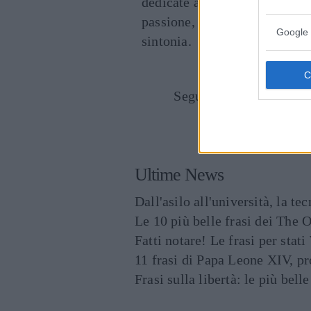
dedicate ai cambiamenti clim
passione, la Roberts e DiCapri
Google 
sintonia.
Seguici anche su Goog
CONDIVIDI SU
Ultime News
Dall'asilo all'università, la t
Le 10 più belle frasi dei The O
Fatti notare! Le frasi per st
11 frasi di Papa Leone XIV, p
Frasi sulla libertà: le più bell