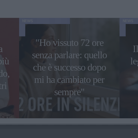
NEWS
NEWS
"Ho vissuto 72 ore
a
I
senza parlare: quello
più
le
che è successo dopo
do,
mi ha cambiato per
ri
sempre"