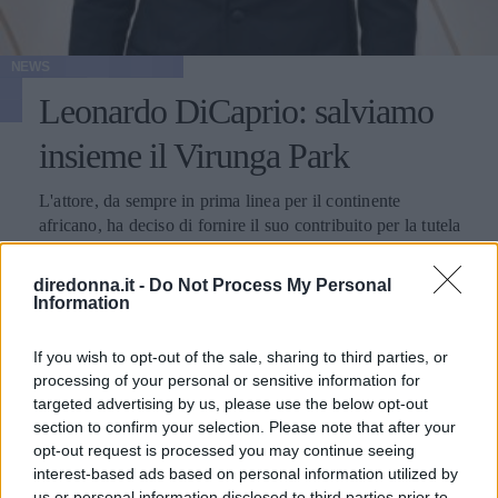
NEWS
Leonardo DiCaprio: salviamo
insieme il Virunga Park
L'attore, da sempre in prima linea per il continente
africano, ha deciso di fornire il suo contribuito per la tutela
di questo luogo
diredonna.it -
Do Not Process My Personal
PIETRO MILELLA
Information
If you wish to opt-out of the sale, sharing to third parties, or
processing of your personal or sensitive information for
targeted advertising by us, please use the below opt-out
section to confirm your selection. Please note that after your
opt-out request is processed you may continue seeing
interest-based ads based on personal information utilized by
us or personal information disclosed to third parties prior to