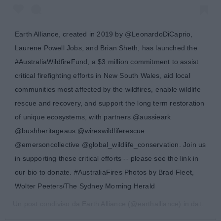
Earth Alliance, created in 2019 by @LeonardoDiCaprio,
Laurene Powell Jobs, and Brian Sheth, has launched the
#AustraliaWildfireFund, a $3 million commitment to assist
critical firefighting efforts in New South Wales, aid local
communities most affected by the wildfires, enable wildlife
rescue and recovery, and support the long term restoration
of unique ecosystems, with partners @aussieark
@bushheritageaus @wireswildliferescue
@emersoncollective @global_wildlife_conservation. Join us
in supporting these critical efforts -- please see the link in
our bio to donate. #AustraliaFires Photos by Brad Fleet,
Wolter Peeters/The Sydney Morning Herald
Un post condiviso da
Earth Alliance
(@earthalliance) in data:
9 G