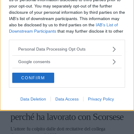
your opt-out. You may separately opt-out of the further
disclosure of your personal information by third parties on the
IAB’s list of downstream participants. This information may
also be disclosed by us to third parties on the
IAB’s List of
Downstream Participants
that may further disclose it to other
third parties.
Please note that this website/app uses one or more Google
Personal Data Processing Opt Outs
services and may gather and store information including but
not limited to your visit or usage behaviour. You may click to
Google consents
grant or deny consent to Google and its third-party tags to
use your data for below specified purposes in below Google
CONFIRM
consent section.
SPETTACOLO
Data Deletion
Data Access
Privacy Policy
Leonardo DiCaprio: ecco
perché ha lavorato con Scorsese
L'attore fu colpito dalle doti recitative del collega