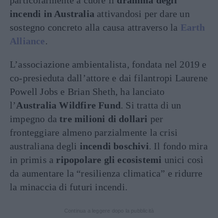
particolarmente a cuore il
dramma degli
incendi in Australia
attivandosi per dare un
sostegno concreto alla causa attraverso la
Earth
Alliance
.
L’associazione ambientalista, fondata nel 2019 e
co-presieduta dall’attore e dai filantropi Laurene
Powell Jobs e Brian Sheth, ha lanciato
l’
Australia Wildfire Fund
. Si tratta di un
impegno da
tre milioni di dollari
per
fronteggiare almeno parzialmente la crisi
australiana degli
incendi boschivi
. Il fondo mira
in primis a
ripopolare gli ecosistemi
unici così
da aumentare la “resilienza climatica” e ridurre
la minaccia di futuri incendi.
Continua a leggere dopo la pubblicità