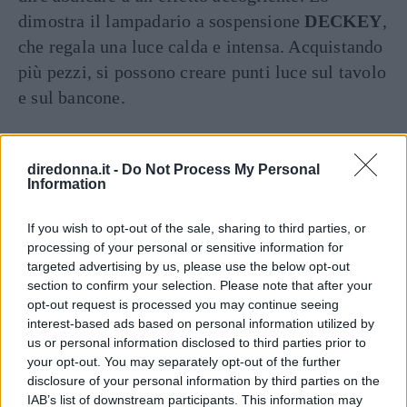
dimostra il lampadario a sospensione
DECKEY
,
che regala una luce calda e intensa. Acquistando
più pezzi, si possono creare punti luce sul tavolo
e sul bancone.
Paralumi in tessuto
diredonna.it -
Do Not Process My Personal
Information
If you wish to opt-out of the sale, sharing to third parties, or
processing of your personal or sensitive information for
targeted advertising by us, please use the below opt-out
section to confirm your selection. Please note that after your
opt-out request is processed you may continue seeing
interest-based ads based on personal information utilized by
us or personal information disclosed to third parties prior to
your opt-out. You may separately opt-out of the further
disclosure of your personal information by third parties on the
IAB’s list of downstream participants. This information may