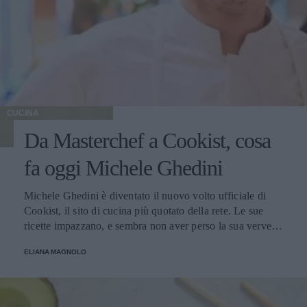
CUCINA
Da Masterchef a Cookist, cosa
fa oggi Michele Ghedini
Michele Ghedini è diventato il nuovo volto ufficiale di
Cookist, il sito di cucina più quotato della rete. Le sue
ricette impazzano, e sembra non aver perso la sua verve
dopo la sua eliminazione a Masterchef... Anzi, ci stà
ELIANA MAGNOLO
veramente stupendo.