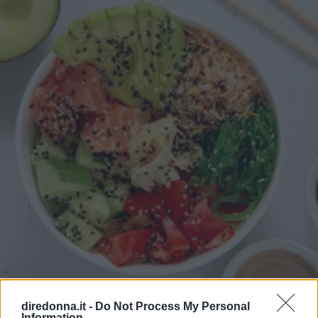
CUCINA
diredonna.it -
Do Not Process My Personal
Information