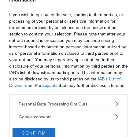
Perché la Poke hawaiana è
diventata tanto popolare anche
If you wish to opt-out of the sale, sharing to third parties, or
processing of your personal or sensitive information for
in Italia
targeted advertising by us, please use the below opt-out
section to confirm your selection. Please note that after your
Fresco, sfizioso e sano: ecco perché il poke, specialità
opt-out request is processed you may continue seeing
culinaria hawaiana, sta spopolando soprattutto tra i giovani
interest-based ads based on personal information utilized by
in tutta Italia. A scapito, a volte, anche di una buona pizza.
us or personal information disclosed to third parties prior to
E voi di quale team siete: poke o pizza?
your opt-out. You may separately opt-out of the further
ELIANA MAGNOLO
disclosure of your personal information by third parties on the
IAB’s list of downstream participants. This information may
also be disclosed by us to third parties on the
IAB’s List of
Downstream Participants
that may further disclose it to other
third parties.
Please note that this website/app uses one or more Google
Personal Data Processing Opt Outs
services and may gather and store information including but
not limited to your visit or usage behaviour. You may click to
Google consents
grant or deny consent to Google and its third-party tags to
use your data for below specified purposes in below Google
CONFIRM
consent section.