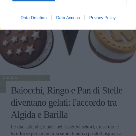
Data Deletion
Data Access
Privacy Policy
CUCINA
Baiocchi, Ringo e Pan di Stelle
diventano gelati: l'accordo tra
Algida e Barilla
Le due aziende, leader nei rispettivi settori, uniscono le
loro forze per creare una serie di nuovi prodotti ispirati ai