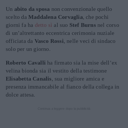
Un
abito da sposa
non convenzionale quello
scelto da
Maddalena Corvaglia
, che pochi
giorni fa ha
detto sì
al suo
Stef Burns
nel corso
di un’altrettanto eccentrica cerimonia nuziale
officiata da
Vasco Rossi
, nelle veci di sindaco
solo per un giorno.
Roberto Cavalli
ha firmato sia la mise dell’ex
velina bionda sia il vestito della testimone
Elisabetta Canalis
, sua migliore amica e
presenza immancabile al fianco della collega in
dolce attesa.
Continua a leggere dopo la pubblicità