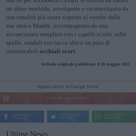
un abito morbido, avvolgente e caratterizzato da
una tonalità più scura rispetto al vestito della
sua amica Maddy, accompagnato da una
acconciatura semplice con i capelli sciolti sulle
spalle, sandali con tacco alto e un paio di
immancabili
occhiali scuri
.
Articolo originale pubblicato il 30 maggio 2011
Seguici anche su Google News!
ENTRA NEL NOSTRO CANALE
CONDIVIDI SU
CONDIVIDI SU
CONDIVIDI SU
FACEBOOK
TWITTER
WHATSAPP
Ultime News