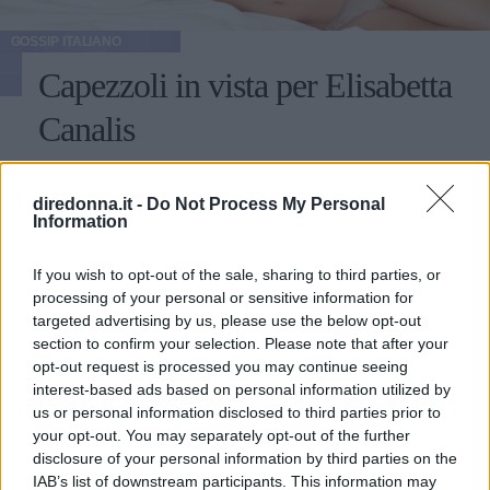
GOSSIP ITALIANO
Capezzoli in vista per Elisabetta
Canalis
Una rappresentante del made in Italy ad uno degli eventi
più mondani dell'anno: il ballo delle debuttanti nella
diredonna.it -
Do Not Process My Personal
Information
nobilissima Vienna. Protagonista è Elisabetta Canalis,
madrina dell'evento, scelta nientedimeno che dal
MARIKA LUONGO
miliardario Richard Siegfried. Location d'eccezione di
If you wish to opt-out of the sale, sharing to third parties, or
questo rinomato appuntamento del carnevale austriaco
processing of your personal or sensitive information for
è l'Opera House Ball. Per l'occasione erano presenti i
targeted advertising by us, please use the below opt-out
Può interessarti anche
personaggi più importanti dell'alta società che hanno
section to confirm your selection. Please note that after your
sfoggiato lustrini, luccichii e abiti eleganti da gran serata.
opt-out request is processed you may continue seeing
interest-based ads based on personal information utilized by
La bella Elisabetta Canalis non è passata di certo
us or personal information disclosed to third parties prior to
inosservata e, fasciata in un lungo abito rosso, si è lanciata
your opt-out. You may separately opt-out of the further
nelle danze. Un piccolo inconveniente ha però attirato
disclosure of your personal information by third parties on the
l'attenzione di tutti. Mentre si scatenava con il patron della
IAB’s list of downstream participants. This information may
manifestazione, l'83enne Richard Lugner, ha perso di vista