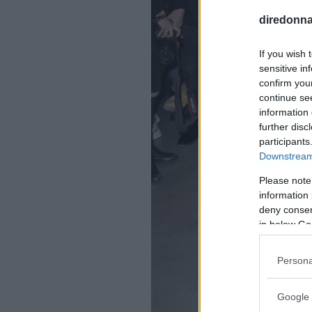
diredonna.
If you wish 
sensitive in
confirm you
continue se
information 
further disc
participants
Downstream 
Please note
information 
deny consent
in below Go
Persona
Google 