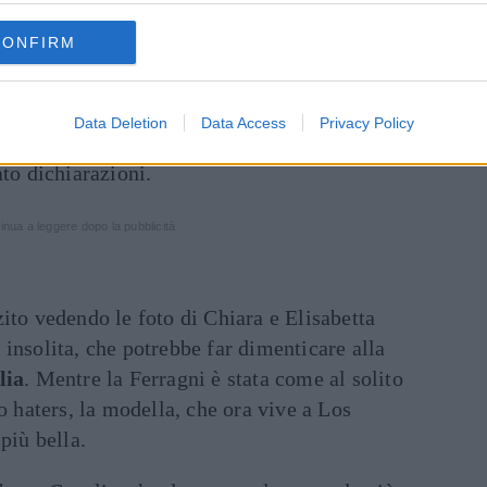
la sfilata di Aniye (foto Getty Images)
CONFIRM
ano in prima fila ai
Magazzini Generali
di
y, il che ha fatto sospettare una possibile
Data Deletion
Data Access
Privacy Policy
ntrambe protagoniste. Per ora le due dirette
ato dichiarazioni.
inua a leggere dopo la pubblicità
ito vedendo le foto di Chiara e Elisabetta
insolita, che potrebbe far dimenticare alla
lia
. Mentre la Ferragni è stata come al solito
o haters, la modella, che ora vive a Los
più bella.