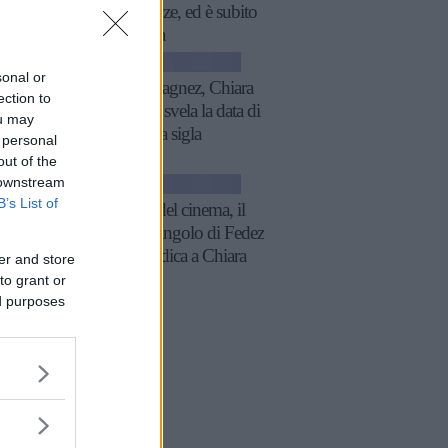
trasparenze, ed è subito
polemica
NEWS
sonal or
The Ferragnez, Chiara
ection to
Ferragni svela la data di
ou may
uscita e la sigla
 personal
out of the
 downstream
NEWS
B’s List of
Meglio del cinema, il
nuovo singolo di Fedez
è una dedica a Chiara
er and store
Ferragni
to grant or
ed purposes