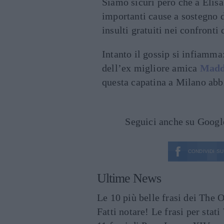
Siamo sicuri però che a Elisa
importanti cause a sostegno d
insulti gratuiti nei confronti
Intanto il gossip si infiamma
dell’ex migliore amica
Madd
questa capatina a Milano abbi
Seguici anche su Goog
CONDIVIDI SU
Ultime News
Le 10 più belle frasi dei The O
Fatti notare! Le frasi per st