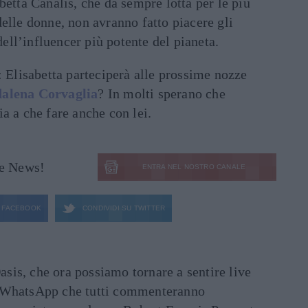
betta Canalis, che da sempre lotta per le più
elle donne, non avranno fatto piacere gli
 dell’influencer più potente del pianeta.
: Elisabetta parteciperà alle prossime nozze
alena Corvaglia
? In molti sperano che
a a che fare anche con lei.
le News!
ENTRA NEL NOSTRO CANALE
FACEBOOK
CONDIVIDI SU
TWITTER
asis, che ora possiamo tornare a sentire live
ati WhatsApp che tutti commenteranno