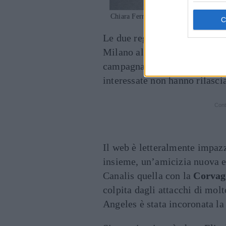
Chiara Ferragni e Elisabetta Canalis al
Le due regine di Instagram er
Milano alla sfilata di Aniye B
campagna pubblicitaria con e
interessate non hanno rilasci
Cont
Il web è letteralmente impazz
insieme, un’amicizia nuova e 
Canalis quella con la
Corvag
colpita dagli attacchi di molt
Angeles è stata incoronata la 