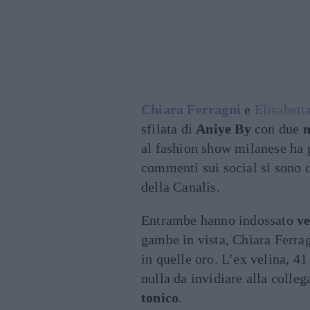
Chiara Ferragni
e
Elisabett
sfilata di
Aniye By
con due
m
al fashion show milanese ha p
commenti sui social si sono di
della Canalis.
Entrambe hanno indossato
ve
gambe in vista, Chiara Ferragn
in quelle oro. L’ex velina, 41
nulla da invidiare alla colle
tonico
.