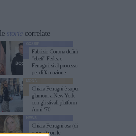
le
storie
correlate
GOSSIP
Fabrizio Corona definì
"ebeti" Fedez e
Ferragni: sì al processo
per diffamazione
MODA
Chiara Ferragni è super
glamour a New York
con gli stivali platform
Anni ‘70
NEWS
Chiara Ferragni osa (di
nuovo) con le