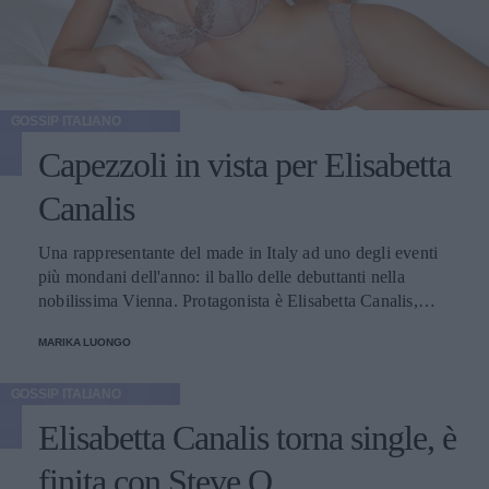
GOSSIP ITALIANO
Capezzoli in vista per Elisabetta
Canalis
Una rappresentante del made in Italy ad uno degli eventi
più mondani dell'anno: il ballo delle debuttanti nella
nobilissima Vienna. Protagonista è Elisabetta Canalis,
madrina dell'evento, scelta nientedimeno che dal
MARIKA LUONGO
miliardario Richard Siegfried. Location d'eccezione di
questo rinomato appuntamento del carnevale austriaco
GOSSIP ITALIANO
è l'Opera House Ball. Per l'occasione erano presenti i
personaggi più importanti dell'alta società che hanno
Elisabetta Canalis torna single, è
sfoggiato lustrini, luccichii e abiti eleganti da gran serata.
La bella Elisabetta Canalis non è passata di certo
finita con Steve O