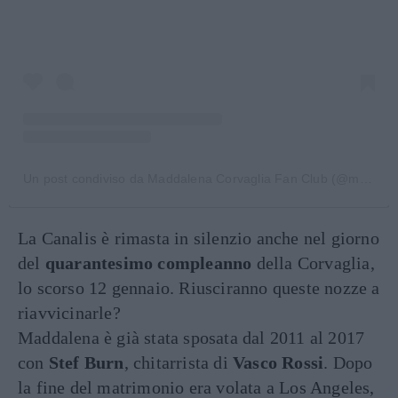
Un post condiviso da Maddalena Corvaglia Fan Club (@maddalenacorvaglia_thequeen)
La Canalis è rimasta in silenzio anche nel giorno
del
quarantesimo compleanno
della Corvaglia,
lo scorso 12 gennaio. Riusciranno queste nozze a
riavvicinarle?
Maddalena è già stata sposata dal 2011 al 2017
con
Stef Burn
, chitarrista di
Vasco Rossi
. Dopo
la fine del matrimonio era volata a Los Angeles,