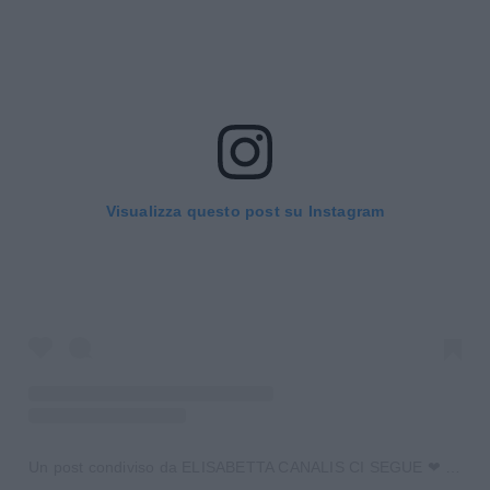
Visualizza questo post su Instagram
Un post condiviso da ELISABETTA CANALIS CI SEGUE ❤ (@team_canalis)