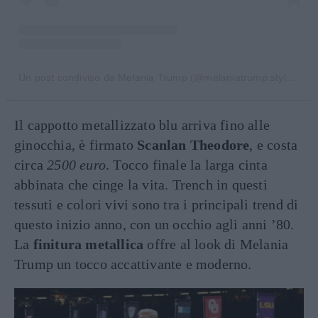
Un post condiviso da Melania Trump (@melaniatrump.style)
in d
Il cappotto metallizzato blu arriva fino alle
ginocchia, è firmato
Scanlan Theodore
, e costa
circa
2500 euro
. Tocco finale la larga cinta
abbinata che cinge la vita. Trench in questi
tessuti e colori vivi sono tra i principali trend di
questo inizio anno, con un occhio agli anni ’80.
La
finitura metallica
offre al look di Melania
Trump un tocco accattivante e moderno.