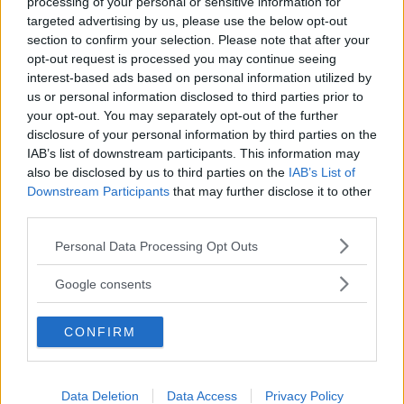
processing of your personal or sensitive information for
targeted advertising by us, please use the below opt-out
section to confirm your selection. Please note that after your
opt-out request is processed you may continue seeing
interest-based ads based on personal information utilized by
us or personal information disclosed to third parties prior to
your opt-out. You may separately opt-out of the further
disclosure of your personal information by third parties on the
NEWS
IAB’s list of downstream participants. This information may
Melania Trump: la frutta è il suo
also be disclosed by us to third parties on the
IAB’s List of
Downstream Participants
that may further disclose it to other
segreto di bellezza
third parties.
Please note that this website/app uses one or more Google
Personal Data Processing Opt Outs
L'ex modella consuma frutta e frullati tutti giorni, per la
services and may gather and store information including but
linea e per la pelle.
not limited to your visit or usage behaviour. You may click to
Google consents
grant or deny consent to Google and its third-party tags to
GABRIELE DEL BUONO
use your data for below specified purposes in below Google
CONFIRM
consent section.
Data Deletion
Data Access
Privacy Policy