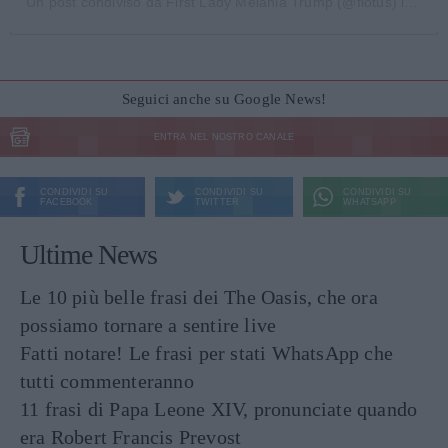
Un post condiviso da
First Lady Melania Trump
(@flotus) in data:
Seguici anche su Google News!
ENTRA NEL NOSTRO CANALE
CONDIVIDI SU
CONDIVIDI SU
CONDIVIDI SU
FACEBOOK
TWITTER
WHATSAPP
Ultime News
Le 10 più belle frasi dei The Oasis, che ora
possiamo tornare a sentire live
Fatti notare! Le frasi per stati WhatsApp che
tutti commenteranno
11 frasi di Papa Leone XIV, pronunciate quando
era Robert Francis Prevost