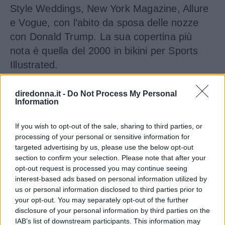
Style Weddings, New York Magazine, Allure
e Vogue, con l’abito da sposa delle nozze
con Donald Trump. La sua copertina più
nota è quella del 2000 in bikini per Sports
Illustrated.
Dopo aver conosciuto Donald Trump nel
diredonna.it -
Do Not Process My Personal
Information
1998
, continua la sua scalata nella moda, e
arriva anche in tv come co-conduttrice di
If you wish to opt-out of the sale, sharing to third parties, or
The View
.
processing of your personal or sensitive information for
targeted advertising by us, please use the below opt-out
Alla nascita di
Barron
, nel
2006
, Melania
section to confirm your selection. Please note that after your
Trump decide di dedicarsi meno alla carriera
opt-out request is processed you may continue seeing
interest-based ads based on personal information utilized by
di modella, e lancia prima una
linea di
us or personal information disclosed to third parties prior to
orologi
e poi una di
creme
per la cura della
your opt-out. You may separately opt-out of the further
pelle.
disclosure of your personal information by third parties on the
IAB’s list of downstream participants. This information may