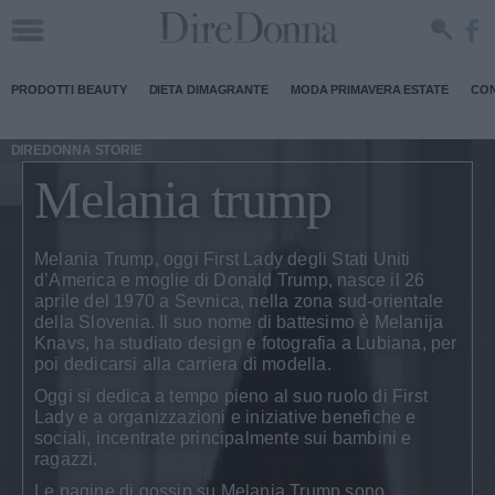
PRODOTTI BEAUTY
DIETA DIMAGRANTE
MODA PRIMAVERA ESTATE
CON
DIREDONNA STORIE
Melania trump
Melania Trump
, oggi First Lady degli Stati Uniti
d’America e moglie di Donald Trump, nasce il
26
aprile del 1970
a
Sevnica
, nella zona sud-orientale
della
Slovenia
. Il suo nome di battesimo è
Melanija
Knavs
, ha studiato design e fotografia a Lubiana, per
poi dedicarsi alla
carriera di modella
.
Oggi si dedica a tempo pieno al suo ruolo di First
Lady e a
organizzazioni e iniziative benefiche e
sociali
, incentrate principalmente sui bambini e
ragazzi.
Le pagine di
gossip
su Melania Trump sono