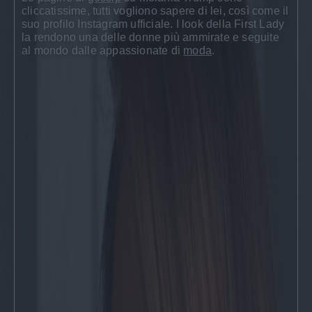
cliccatissime, tutti vogliono sapere di lei, così come il
suo profilo
Instagram
ufficiale. I
look
della First Lady
la rendono una delle donne più ammirate e seguite
al mondo dalle appassionate di
moda
.