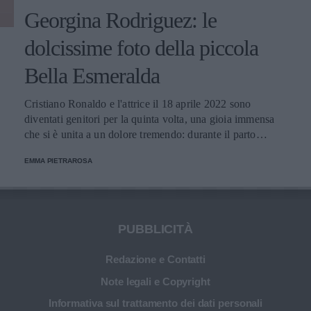
Georgina Rodriguez: le
dolcissime foto della piccola
Bella Esmeralda
Cristiano Ronaldo e l'attrice il 18 aprile 2022 sono
diventati genitori per la quinta volta, una gioia immensa
che si è unita a un dolore tremendo: durante il parto
gemellare, uno dei bimbi ha perso la vita. Ora la mamma
EMMA PIETRAROSA
pubblica degli scatti molto teneri e svela il nome della
neonata.
PUBBLICITÀ
Redazione e Contatti
Note legali e Copyright
Informativa sul trattamento dei dati personali