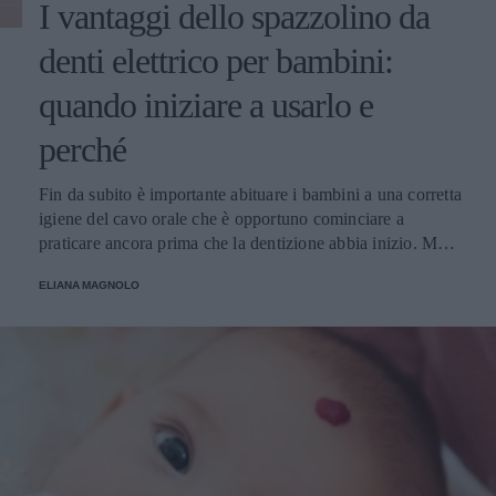
I vantaggi dello spazzolino da
denti elettrico per bambini:
quando iniziare a usarlo e
perché
Fin da subito è importante abituare i bambini a una corretta
igiene del cavo orale che è opportuno cominciare a
praticare ancora prima che la dentizione abbia inizio. Ma
cosa è meglio? Spazzolino tradizionale o spazzolino
ELIANA MAGNOLO
elettrico? Da quale età?