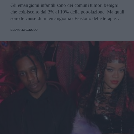
Gli emangiomi infantili sono dei comuni tumori benigni
che colpiscono dal 3% al 10% della popolazione. Ma quali
sono le cause di un emangioma? Esistono delle terapie
apposite? E all'impatto psicologico e alla preoccupazione
ELIANA MAGNOLO
di mamma e papà chi ci pensa? Parliamone insieme.