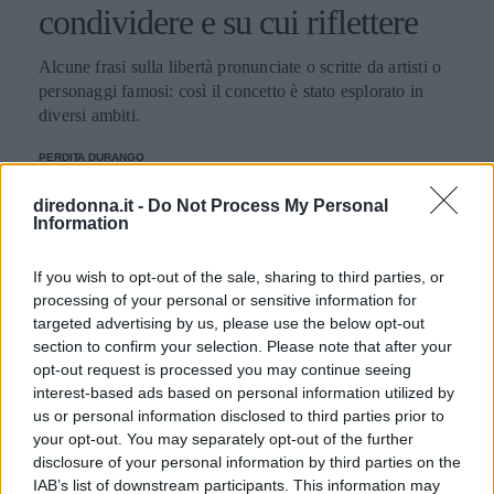
condividere e su cui riflettere
Alcune frasi sulla libertà pronunciate o scritte da artisti o
personaggi famosi: così il concetto è stato esplorato in
diversi ambiti.
PERDITA DURANGO
diredonna.it -
Do Not Process My Personal
Può interessarti anche
Information
If you wish to opt-out of the sale, sharing to third parties, or
processing of your personal or sensitive information for
targeted advertising by us, please use the below opt-out
section to confirm your selection. Please note that after your
opt-out request is processed you may continue seeing
interest-based ads based on personal information utilized by
us or personal information disclosed to third parties prior to
your opt-out. You may separately opt-out of the further
disclosure of your personal information by third parties on the
IAB’s list of downstream participants. This information may