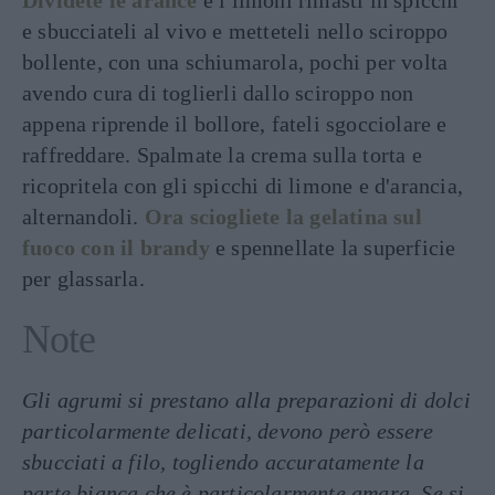
Dividete le arance
e i limoni rimasti in spicchi
e sbucciateli al vivo e metteteli nello sciroppo
bollente, con una schiumarola, pochi per volta
avendo cura di toglierli dallo sciroppo non
appena riprende il bollore, fateli sgocciolare e
raffreddare. Spalmate la crema sulla torta e
ricopritela con gli spicchi di limone e d'arancia,
alternandoli.
Ora sciogliete la gelatina sul
fuoco con il brandy
e spennellate la superficie
per glassarla.
Note
Gli agrumi si prestano alla preparazioni di dolci
particolarmente delicati, devono però essere
sbucciati a filo, togliendo accuratamente la
parte bianca che è particolarmente amara. Se si