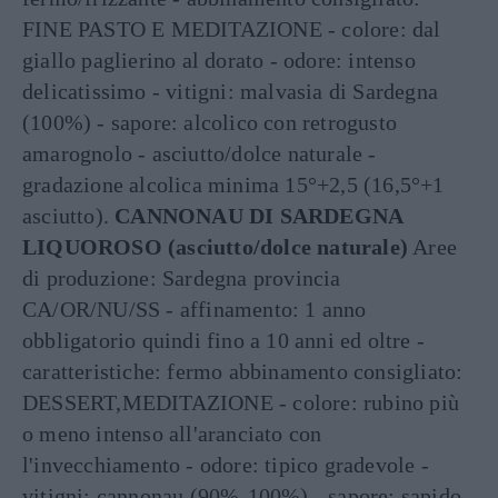
FINE PASTO E MEDITAZIONE - colore: dal
giallo paglierino al dorato - odore: intenso
delicatissimo - vitigni: malvasia di Sardegna
(100%) - sapore: alcolico con retrogusto
amarognolo - asciutto/dolce naturale -
gradazione alcolica minima 15°+2,5 (16,5°+1
asciutto).
CANNONAU DI SARDEGNA
LIQUOROSO (asciutto/dolce naturale)
Aree
di produzione: Sardegna provincia
CA/OR/NU/SS - affinamento: 1 anno
obbligatorio quindi fino a 10 anni ed oltre -
caratteristiche: fermo abbinamento consigliato:
DESSERT,MEDITAZIONE - colore: rubino più
o meno intenso all'aranciato con
l'invecchiamento - odore: tipico gradevole -
vitigni: cannonau (90%-100%) - sapore: sapido