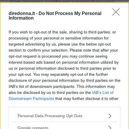
ricette impazzano, e sembra non aver perso la sua verve
dopo la sua eliminazione a Masterchef... Anzi, ci stà
diredonna.it -
Do Not Process My Personal
ELIANA MAGNOLO
veramente stupendo.
Information
If you wish to opt-out of the sale, sharing to third parties, or
processing of your personal or sensitive information for
targeted advertising by us, please use the below opt-out
section to confirm your selection. Please note that after your
opt-out request is processed you may continue seeing
interest-based ads based on personal information utilized by
us or personal information disclosed to third parties prior to
your opt-out. You may separately opt-out of the further
disclosure of your personal information by third parties on the
IAB’s list of downstream participants. This information may
also be disclosed by us to third parties on the
IAB’s List of
Downstream Participants
that may further disclose it to other
third parties.
Please note that this website/app uses one or more Google
Personal Data Processing Opt Outs
services and may gather and store information including but
not limited to your visit or usage behaviour. You may click to
Google consents