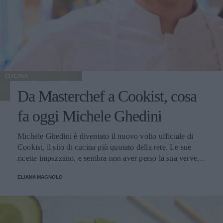
CUCINA
Da Masterchef a Cookist, cosa
fa oggi Michele Ghedini
Michele Ghedini è diventato il nuovo volto ufficiale di
Cookist, il sito di cucina più quotato della rete. Le sue
ricette impazzano, e sembra non aver perso la sua verve
dopo la sua eliminazione a Masterchef... Anzi, ci stà
ELIANA MAGNOLO
veramente stupendo.