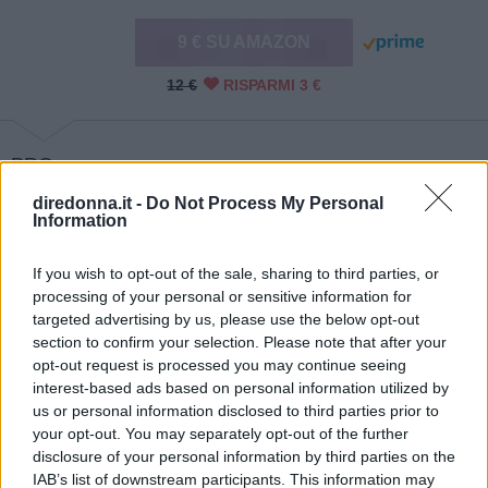
9 € SU AMAZON
12 €
RISPARMI 3 €
PRO
Senza SLES e SLS
diredonna.it -
Do Not Process My Personal
Information
Per utilizzi frequenti
Con U.S. Arginato e Piroctone Olamina
If you wish to opt-out of the sale, sharing to third parties, or
processing of your personal or sensitive information for
CONTRO
targeted advertising by us, please use the below opt-out
Nessuno
section to confirm your selection. Please note that after your
opt-out request is processed you may continue seeing
interest-based ads based on personal information utilized by
us or personal information disclosed to third parties prior to
Continua a leggere dopo la pubblicità
your opt-out. You may separately opt-out of the further
disclosure of your personal information by third parties on the
IAB’s list of downstream participants. This information may