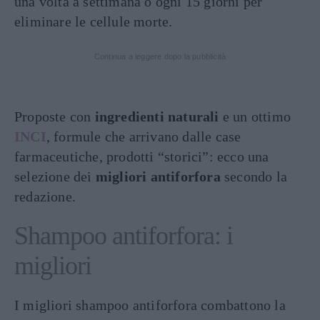
una volta a settimana o ogni 15 giorni per
eliminare le cellule morte.
Continua a leggere dopo la pubblicità
Proposte con
ingredienti naturali
e un ottimo
INCI
, formule che arrivano dalle case
farmaceutiche, prodotti “storici”: ecco una
selezione dei
migliori antiforfora
secondo la
redazione.
Shampoo antiforfora: i
migliori
I migliori shampoo antiforfora combattono la