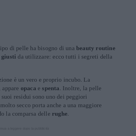
tipo di pelle ha bisogno di una
beauty routine
 giusti
da utilizzare: ecco tutti i segreti della
zione è un vero e proprio incubo. La
, appare
opaca
e
spenta
. Inoltre, la pelle
 suoi residui sono uno dei peggiori
 molto secco porta anche a una maggiore
ndo la comparsa delle
rughe
.
inua a leggere dopo la pubblicità