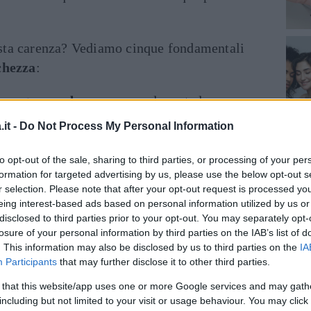
ta carenza? Vediamo cinque fondamentali
chezza
:
rgente
e un buon sapone
, leggete le
elli adatti al vostro pH e a pelli secche. In
it -
Do Not Process My Personal Information
e sebo, sporco, sudore, smog e cellule
eriormente la pelle;
to opt-out of the sale, sharing to third parties, or processing of your per
formation for targeted advertising by us, please use the below opt-out s
r selection. Please note that after your opt-out request is processed y
e volte al giorno
, finirete col rendere la
eing interest-based ads based on personal information utilized by us or
ile, usate acqua tiepida e tamponate con una
disclosed to third parties prior to your opt-out. You may separately opt-
 asciugarlo;
losure of your personal information by third parties on the IAB’s list of
. This information may also be disclosed by us to third parties on the
IA
Participants
that may further disclose it to other third parties.
n maniera completa, i residui di make-up
 tipo di pelle, ma in particolar modo per
 that this website/app uses one or more Google services and may gath
including but not limited to your visit or usage behaviour. You may click 
 impediscono di respirare e agevolano la