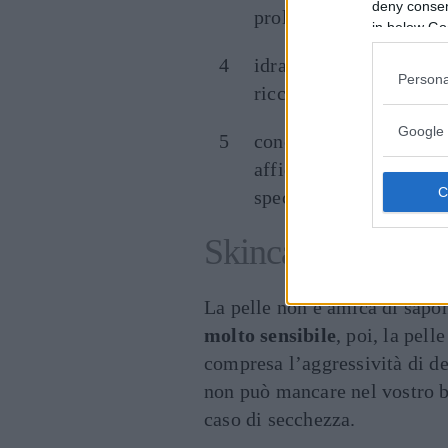
deny consent
proliferazione batterica
in below Go
idratatevi
bevendo mol
Persona
ricchi, come frutta e v
Google 
concedetevi una coccola
affidatevi a
maschere i
specie in età più matur
Skincare pelle sec
La pelle non è amica di sapon
molto sensibile
, poi, la pell
compresa l’aggressività di d
non può mancare nel vostro b
caso di secchezza.