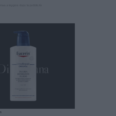
inua a leggere dopo la pubblicità
in