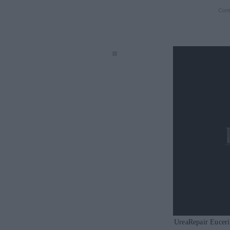
Cont
UreaRepair Eucer