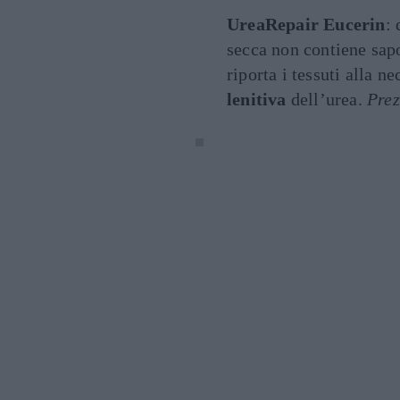
UreaRepair Eucerin
:
secca non contiene sapo
riporta i tessuti alla ne
lenitiva
dell’urea.
Prez