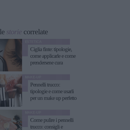
le
storie
correlate
ESTETICA
Ciglia finte: tipologie,
come applicarle e come
prendersene cura
MAKE-UP
Pennelli trucco:
tipologie e come usarli
per un make up perfetto
MAKE-UP
Come pulire i pennelli
trucco: consigli e