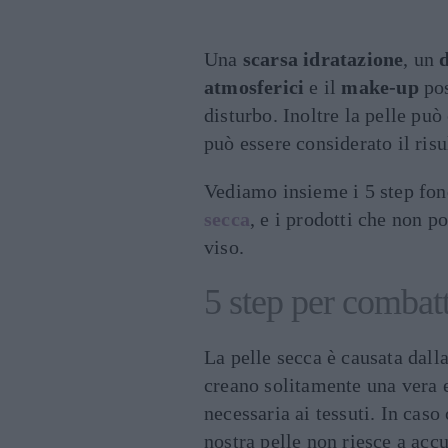
Una
scarsa idratazione
, un
atmosferici
e il
make-up
pos
disturbo. Inoltre la pelle può
può essere considerato il ris
Vediamo insieme i 5 step fon
secca
, e i prodotti che non p
viso.
5 step per combatt
La pelle secca è causata dall
creano solitamente una vera e
necessaria ai tessuti. In caso
nostra pelle non riesce a acc