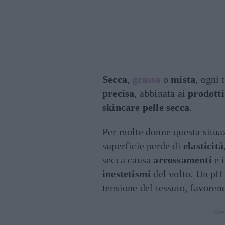
Secca
,
grassa
o
mista
, ogni 
precisa
, abbinata ai
prodotti
skincare pelle secca
.
Per molte donne questa situa
superficie perde di
elasticità
secca causa
arrossamenti
e i
inestetismi
del volto. Un pH
tensione del tessuto, favore
Cont