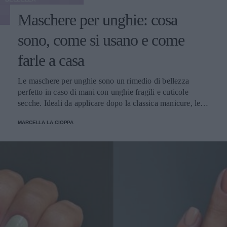
Maschere per unghie: cosa
sono, come si usano e come
farle a casa
Le maschere per unghie sono un rimedio di bellezza
perfetto in caso di mani con unghie fragili e cuticole
secche. Ideali da applicare dopo la classica manicure, le
maschere per unghie vi regaleranno mani sempre curate e
MARCELLA LA CIOPPA
perfettamente idratate.