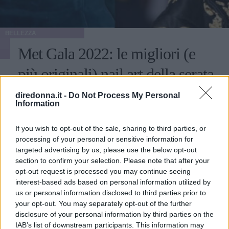
BELLEZZA
Met Gala 2022: le migliori (e
più originali) nail art della serata
newyorkese
diredonna.it -
Do Not Process My Personal
Information
La notte del 2 maggio ha visto sfilare sul red carpet VIP di
ogni settore adornati di abiti in tema Gilded glamour. A
If you wish to opt-out of the sale, sharing to third parties, or
lasciare tutti senza fiato sono state però anche le unghie
processing of your personal or sensitive information for
abbinate agli outfit: ecco le più belle.
targeted advertising by us, please use the below opt-out
EMMA PIETRAROSA
section to confirm your selection. Please note that after your
opt-out request is processed you may continue seeing
interest-based ads based on personal information utilized by
us or personal information disclosed to third parties prior to
your opt-out. You may separately opt-out of the further
disclosure of your personal information by third parties on the
IAB’s list of downstream participants. This information may