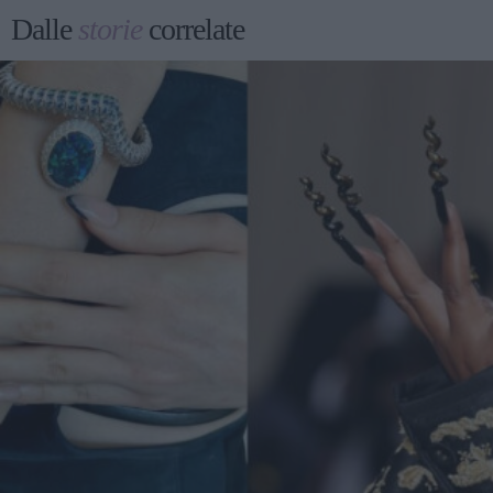
Dalle
storie
correlate