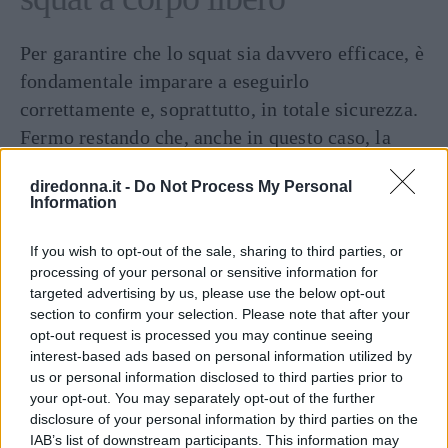
Per garantire che lo squat sia davvero efficace, è
fondamentale imparare a eseguirlo
correttamente e, soprattutto, in totale sicurezza.
Fermo restando che, anche in questo caso, la
parola chiave
di un buon allenamento è sempre
diredonna.it -
Do Not Process My Personal
la stessa:
costanza
.
Information
Continua a leggere dopo la pubblicità
If you wish to opt-out of the sale, sharing to third parties, or
processing of your personal or sensitive information for
targeted advertising by us, please use the below opt-out
section to confirm your selection. Please note that after your
Come detto, il movimento è simile a quello che
opt-out request is processed you may continue seeing
si esegue quando ci si siede su una sedia. Per
interest-based ads based on personal information utilized by
us or personal information disclosed to third parties prior to
questo, soprattutto per i meno esperti, per curare
your opt-out. You may separately opt-out of the further
la postura si può iniziare anche utilizzando
disclosure of your personal information by third parties on the
proprio una sedia ma senza arrivare ad
IAB’s list of downstream participants. This information may