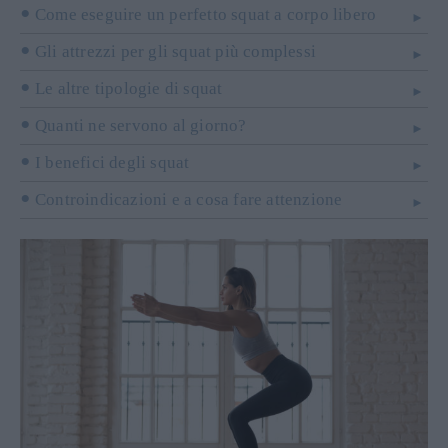
Come eseguire un perfetto squat a corpo libero
Gli attrezzi per gli squat più complessi
Le altre tipologie di squat
Quanti ne servono al giorno?
I benefici degli squat
Controindicazioni e a cosa fare attenzione