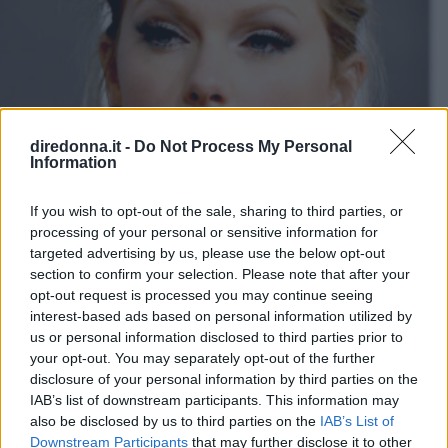
diredonna.it -
Do Not Process My Personal
Information
If you wish to opt-out of the sale, sharing to third parties, or
processing of your personal or sensitive information for
targeted advertising by us, please use the below opt-out
section to confirm your selection. Please note that after your
opt-out request is processed you may continue seeing
SPETTACOLO
interest-based ads based on personal information utilized by
Taylor Swift: la nuova canzone
us or personal information disclosed to third parties prior to
your opt-out. You may separately opt-out of the further
dedicata alla madre malata
disclosure of your personal information by third parties on the
IAB’s list of downstream participants. This information may
L'artista, la cui madre Andrea ha un tumore al cervello, sta
also be disclosed by us to third parties on the
IAB’s List of
trascorrendo la quarantena insieme al fidanzato, l'attore
Downstream Participants
that may further disclose it to other