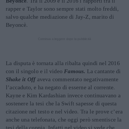
Beyoncè
. Tra il 2009 e il 2016 i rapporti tra il
rapper e Taylor sono sempre stati molto freddi,
salvo qualche mediazione di Jay-Z, marito di
Beyoncè.
Continua a leggere dopo la pubblicità
La disputa è tornata alla ribalta quindi nel 2016
con il singolo e il video
Famous.
La cantante di
Shake it Off
aveva commentato negativamente
l’accaduto, e ha negato di esserne al corrente.
Kayne e Kim Kardashian invece continuavano a
sostenere la tesi che la Swift sapesse di questa
citazione nel testo e nel video. Tra le prove c’era
anche una telefonata, che oggi però smentisce la
tesi della coppia. Infatti nel video si vede che