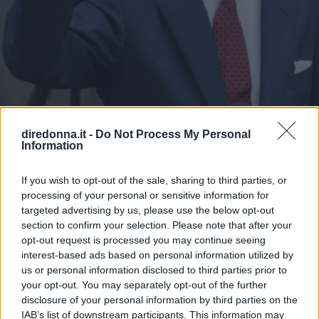
diredonna.it -
Do Not Process My Personal
GOSSIP
Information
È morto il principe Filippo, re
If you wish to opt-out of the sale, sharing to third parties, or
senza corona
processing of your personal or sensitive information for
targeted advertising by us, please use the below opt-out
Il marito della Regina Elisabetta II si è spento nella sua
section to confirm your selection. Please note that after your
stanza del castello di Windsor all'età di 99 anni
opt-out request is processed you may continue seeing
interest-based ads based on personal information utilized by
GABRIELE DEL BUONO
us or personal information disclosed to third parties prior to
your opt-out. You may separately opt-out of the further
disclosure of your personal information by third parties on the
IAB’s list of downstream participants. This information may