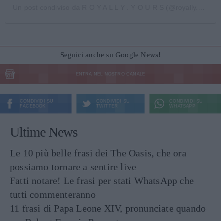
Un post condiviso da R O Y A L L Y . Y O U R S (@royally.yours)
Seguici anche su Google News!
ENTRA NEL NOSTRO CANALE
CONDIVIDI SU
CONDIVIDI SU
CONDIVIDI SU
FACEBOOK
TWITTER
WHATSAPP
Ultime News
Le 10 più belle frasi dei The Oasis, che ora
possiamo tornare a sentire live
Fatti notare! Le frasi per stati WhatsApp che
tutti commenteranno
11 frasi di Papa Leone XIV, pronunciate quando