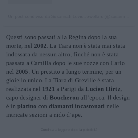
Un post condiviso da Susannah Lovis Jewellers (@susannahlovisjewellers)
Questi sono passati alla Regina dopo la sua
morte, nel
2002
. La Tiara non è stata mai stata
indossata da nessun altro, finché non è stata
passata a Camilla dopo le sue nozze con Carlo
nel
2005
. Un prestito a lungo termine, per un
gioiello unico. La Tiara di Greville è stata
realizzata nel
1921
a Parigi da
Lucien Hirtz
,
capo designer di
Boucheron
all’epoca. Il design
è in
platino
con
diamanti incastonati
nelle
intricate sezioni a nido d’ape.
Continua a leggere dopo la pubblicità