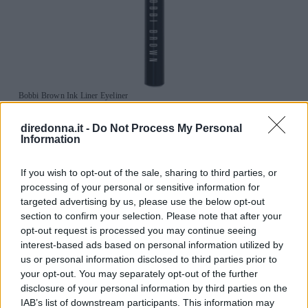
Bobbi Brown Ink Liner Eyeliner
È una
penna eyeliner con applicatore flessibile
diredonna.it -
Do Not Process My Personal
Information
realizzato in feltro che permette di disegnare
perfettamente il tratto il più vicino possibile alla
If you wish to opt-out of the sale, sharing to third parties, or
rima ciliare. Non cola, non si sfalda e non
processing of your personal or sensitive information for
sbiadisce. Il colore risulta intenso e pigmentato,
targeted advertising by us, please use the below opt-out
section to confirm your selection. Please note that after your
perfetto per realizzare il cat eye.
opt-out request is processed you may continue seeing
interest-based ads based on personal information utilized by
Disponibile su LookFantastic a 27,95 euro
us or personal information disclosed to third parties prior to
Acquista ora
your opt-out. You may separately opt-out of the further
disclosure of your personal information by third parties on the
Benefit Cosmetic BADgal Bang!
IAB’s list of downstream participants. This information may