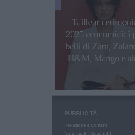
gliori creme
Tailleur cerimoni
iera per
2025 economici: i 
e la pelle da
belli di Zara, Zalan
inquinamento
H&M, Mango e alt
PUBBLICITÀ
Redazione e Contatti
Note legali e Copyright