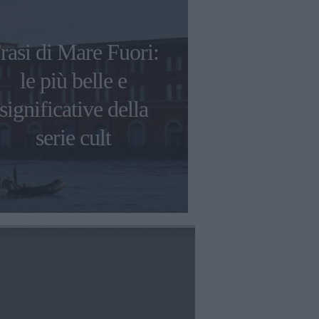
rasi di Mare Fuori:
Le frasi p
le più belle e
scritte da
significative della
David, 
serie cult
Måneskin e d