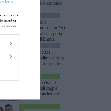
B’s List of
squadra è al completo
er and store
NEWS
to grant or
I Mutonia la
ed purposes
ringraziano con un "Sei
bellissima": la risposta
perfetta di Emma
NEWS
X Factor 2021: i
Mutonia eliminati tra le
polemiche dei giudici
SPETTACOLO
Temptation Island
2021: quali coppie
sono ancora insieme?
TV