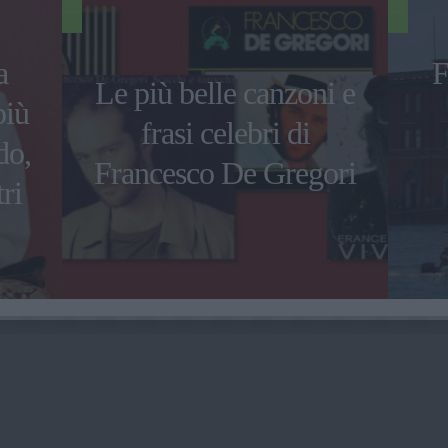
a
F
Le più belle canzoni e
più
frasi celebri di
do,
Francesco De Gregori
ri