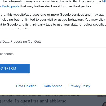
. This information may also be disclosed by us to third parties on the
IA
Participants
that may further disclose it to other third parties.
 degli artisti che la stampa propone come
 that this website/app uses one or more Google services and may gath
ova edizione di X-Factor si preannuncia
including but not limited to your visit or usage behaviour. You may click 
dal punto di vista mediatico sia per l’affluenza
 to Google and its third-party tags to use your data for below specifi
ogle consent section.
inua a leggere dopo la pubblicità
l Data Processing Opt Outs
consents
inetti parla a nome di tutta la redazione del
ero dei partecipanti ai provini è addirittura
CONFIRM
rso anno:
Data Deletion
Data Access
Privacy Policy
mo e ottantamila richieste. Abbiamo
nno scorso e ne sono sicuro: questa sarà
grande. In questi tre anni abbiamo