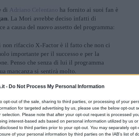
e di
Adriano Celentano
ha fornito ai suoi fan è
gan
. La Mori avrebbe deciso infatti di
ice a causa del nuovo assetto del programma:
i non rifaccio X-Factor è il fatto che non ci
olo importante per il successo e per la
one. Penso che senza di lui il programma
sua mancanza si sentirà molto.
it -
Do Not Process My Personal Information
ica ragione che ha spinto la cantante a
ia Mori
ha anche raccontato non essere stata
to opt-out of the sale, sharing to third parties, or processing of your per
a assegnare al suo team:
formation for targeted advertising by us, please use the below opt-out s
Dal
r selection. Please note that after your opt-out request is processed y
eing interest-based ads based on personal information utilized by us or
 di scegliere le canzoni: non era imposto ma
disclosed to third parties prior to your opt-out. You may separately opt-
o
canzoni italiane e popolari
.
losure of your personal information by third parties on the IAB’s list of