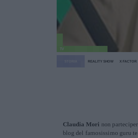
TV
STORIA
REALITY SHOW
X FACTOR
Claudia Mori
non parteciperà
blog del famosissimo guru t