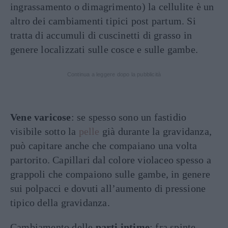
ingrassamento o dimagrimento) la cellulite è un
altro dei cambiamenti tipici post partum. Si
tratta di accumuli di cuscinetti di grasso in
genere localizzati sulle cosce e sulle gambe.
Continua a leggere dopo la pubblicità
Vene varicose
: se spesso sono un fastidio
visibile sotto la
pelle
già durante la gravidanza,
può capitare anche che compaiano una volta
partorito. Capillari dal colore violaceo spesso a
grappoli che compaiono sulle gambe, in genere
sui polpacci e dovuti all’aumento di pressione
tipico della gravidanza.
Cambiamento delle
parti intime
: fra spinte,