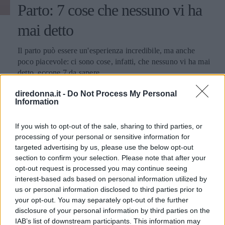
Parto: 7 cose che nessuno vi ha
mai detto
Il parto può essere un'esperienza incredibile, ma anche
poco piacevole: ci sono cose, infatti, che nessuno vi ha mai
detto, eccone 7 da sapere.
ELEONORA D'UFFIZI
diredonna.it -
Do Not Process My Personal
Information
If you wish to opt-out of the sale, sharing to third parties, or
processing of your personal or sensitive information for
targeted advertising by us, please use the below opt-out
section to confirm your selection. Please note that after your
opt-out request is processed you may continue seeing
interest-based ads based on personal information utilized by
us or personal information disclosed to third parties prior to
your opt-out. You may separately opt-out of the further
disclosure of your personal information by third parties on the
IAB’s list of downstream participants. This information may