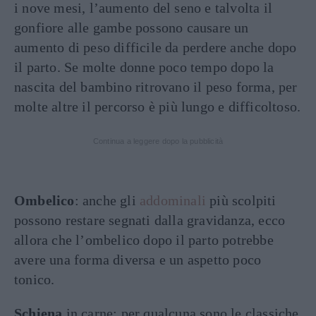
i nove mesi, l’aumento del seno e talvolta il
gonfiore alle gambe possono causare un
aumento di peso difficile da perdere anche dopo
il parto. Se molte donne poco tempo dopo la
nascita del bambino ritrovano il peso forma, per
molte altre il percorso è più lungo e difficoltoso.
Continua a leggere dopo la pubblicità
Ombelico
: anche gli
addominali
più scolpiti
possono restare segnati dalla gravidanza, ecco
allora che l’ombelico dopo il parto potrebbe
avere una forma diversa e un aspetto poco
tonico.
Schiena
in carne: per qualcuna sono le classiche