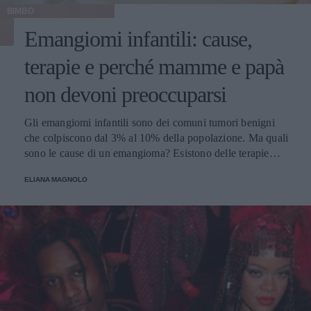
BIMBO
Emangiomi infantili: cause,
terapie e perché mamme e papà
non devoni preoccuparsi
Gli emangiomi infantili sono dei comuni tumori benigni
che colpiscono dal 3% al 10% della popolazione. Ma quali
sono le cause di un emangioma? Esistono delle terapie
apposite? E all'impatto psicologico e alla preoccupazione
ELIANA MAGNOLO
di mamma e papà chi ci pensa? Parliamone insieme.