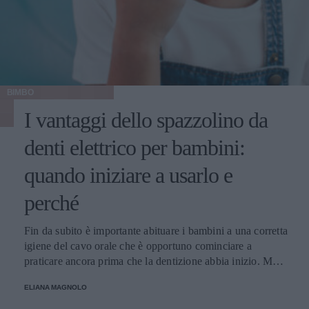
BIMBO
I vantaggi dello spazzolino da
denti elettrico per bambini:
quando iniziare a usarlo e
perché
Fin da subito è importante abituare i bambini a una corretta
igiene del cavo orale che è opportuno cominciare a
praticare ancora prima che la dentizione abbia inizio. Ma
cosa è meglio? Spazzolino tradizionale o spazzolino
ELIANA MAGNOLO
elettrico? Da quale età?