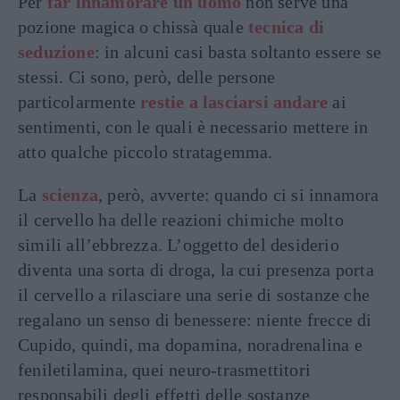
Per
far innamorare un uomo
non serve una
pozione magica o chissà quale
tecnica di
seduzione
: in alcuni casi basta soltanto essere se
stessi. Ci sono, però, delle persone
particolarmente
restie a lasciarsi andare
ai
sentimenti, con le quali è necessario mettere in
atto qualche piccolo stratagemma.
La
scienza
, però, avverte: quando ci si innamora
il cervello ha delle reazioni chimiche molto
simili all’ebbrezza. L’oggetto del desiderio
diventa una sorta di droga, la cui presenza porta
il cervello a rilasciare una serie di sostanze che
regalano un senso di benessere: niente frecce di
Cupido, quindi, ma dopamina, noradrenalina e
feniletilamina, quei neuro-trasmettitori
responsabili degli effetti delle sostanze