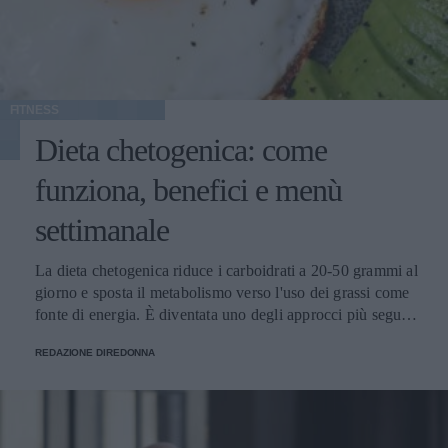
FITNESS
Dieta chetogenica: come
funziona, benefici e menù
settimanale
La dieta chetogenica riduce i carboidrati a 20-50 grammi al
giorno e sposta il metabolismo verso l'uso dei grassi come
fonte di energia. È diventata uno degli approcci più seguiti
dalle donne per gestire il peso e l'energia quotidiana.
REDAZIONE DIREDONNA
Marchi specializzati come BeKeto offrono prodotti e
ricette pensati per chi segue questo regime, rendendo più
semplice la fase iniziale. Cos'è la dieta chetogenica e come
induce la chetosi La dieta chetogenica è un regime
alimentare a bassissimo contenuto di carboidrati che porta