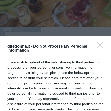
DIETE
Dieta dimagrante da 1500
diredonna.it -
Do Not Process My Personal
calorie: gli obiettivi e un
Information
esempio di menu settimanale
If you wish to opt-out of the sale, sharing to third parties, or
processing of your personal or sensitive information for
Perdere peso in modo salutare, senza rinunce e senza
targeted advertising by us, please use the below opt-out
privarsi dei principi nutritivi necessari al buon
section to confirm your selection. Please note that after your
funzionamento del corpo. Ecco una dieta da 1500 calorie,
opt-out request is processed you may continue seeing
come si esegue e su quali principi si basa.
interest-based ads based on personal information utilized by
LAURA SANDRONI
us or personal information disclosed to third parties prior to
your opt-out. You may separately opt-out of the further
disclosure of your personal information by third parties on the
IAB’s list of downstream participants. This information may