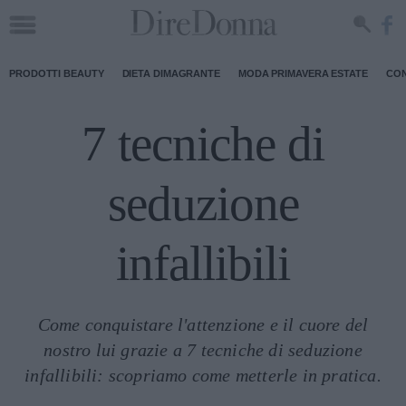
PRODOTTI BEAUTY
DIETA DIMAGRANTE
MODA PRIMAVERA ESTATE
CON
7 tecniche di
seduzione
infallibili
Come conquistare l'attenzione e il cuore del
nostro lui grazie a 7 tecniche di seduzione
infallibili: scopriamo come metterle in pratica.