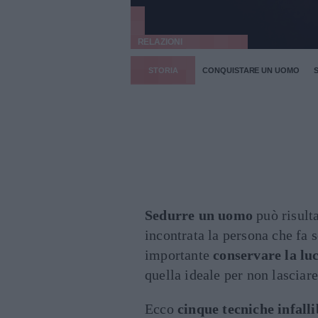
RELAZIONI
STORIA
CONQUISTARE UN UOMO
Sedurre un uomo
può risult
incontrata la persona che fa se
importante
conservare la lu
quella ideale per non lasciare 
Ecco
cinque tecniche infall