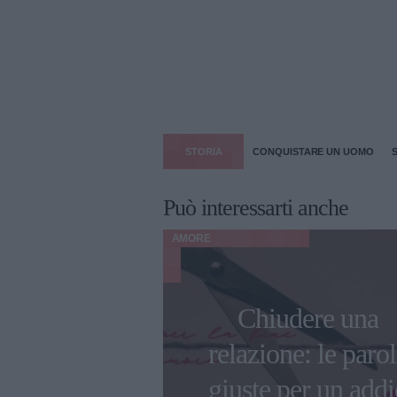
STORIA
CONQUISTARE UN UOMO
Può interessarti anche
AMORE
tino: 10 idee
Chiudere una
 originali e
relazione: le paro
tiche per
giuste per un addi