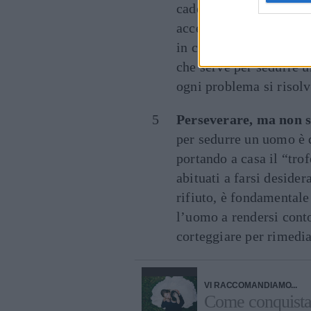
cadere in paranoie o tr
accelerare e, dunque, a
in caduta libera, è impo
che serve per sedurre u
ogni problema si risolv
Perseverare, ma non se
per sedurre un uomo è 
portando a casa il “tro
abituati a farsi desidera
rifiuto, è fondamentale
l’uomo a rendersi conto 
corteggiare per rimediar
VI RACCOMANDIAMO...
Come conquistare