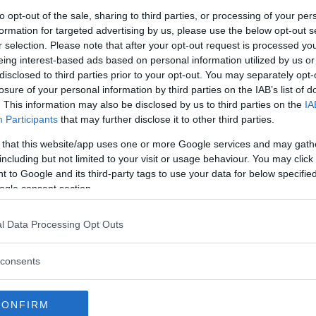
to opt-out of the sale, sharing to third parties, or processing of your per
to in una società veloce come quella di oggi,
formation for targeted advertising by us, please use the below opt-out s
. Questo il messaggio che deve essere
r selection. Please note that after your opt-out request is processed y
i desidera conquistare. In questo modo, è
eing interest-based ads based on personal information utilized by us or
disclosed to third parties prior to your opt-out. You may separately opt-
omo dandogli l’impressione che la propria
losure of your personal information by third parties on the IAB’s list of
escindere da lui.
. This information may also be disclosed by us to third parties on the
IA
Participants
that may further disclose it to other third parties.
ppa
: essere donna significa anche avere i
 that this website/app uses one or more Google services and may gath
zza e di fragilità. Per sedurre un uomo è
including but not limited to your visit or usage behaviour. You may click 
he il proprio lato dolce, quello più
 to Google and its third-party tags to use your data for below specifi
ogle consent section.
agerare. Una relazione, almeno all’inizio,
recarietà, quella che accende e incendia la
l Data Processing Opt Outs
mentalmente più coinvolgente il
consents
paranoie mentali
: una cosa che molto
to in cui si decide di sedurre un uomo è il
CONFIRM