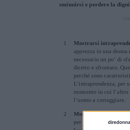
sminuirsi e perdere la digni
Cont
Mostrarsi intraprend
apprezza in una donna 
necessario un po’ di s
diretto e sfrontato. Qu
perché sono caratterist
L’intraprendenza, per 
momento in cui l’altro 
l’uomo a corteggiare.
Mostrarsi indipenden
per sedurre un uomo, è
diredonna.
La propria vita e il pr