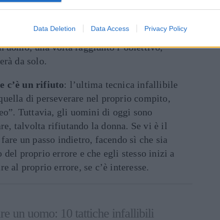
appole mentali che portano la donna ad
 velocizzare alcuni step. Quando ci si sente
Data Deletion
Data Access
Privacy Policy
rtante prendere fiato e recuperare la lucidità
n uomo; una volta raggiunto l’obiettivo,
erà da solo.
 c’è un rifiuto
: l’ultima tecnica infallibile
quella di perseverare nel proprio compito,
feo”. Tuttavia, gli uomini di oggi sono
re, talvolta rifiutando la donna. Se vi è il
 fare un passo indietro, facendo sì che sia
del proprio errore e che egli stesso inizi a
e al proprio errore, se c’è interesse.
 un uomo: 10 tattiche infallibili