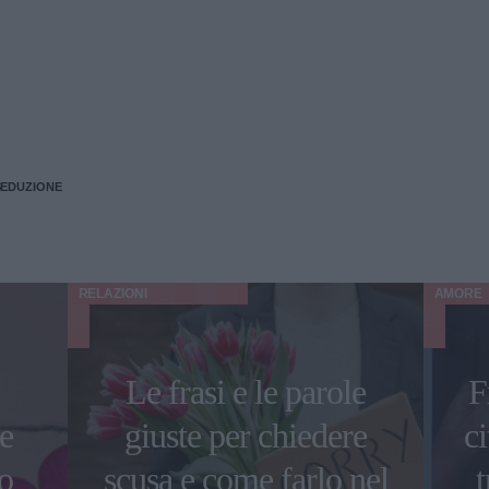
SEDUZIONE
RELAZIONI
AMORE
Le frasi e le parole
F
le
giuste per chiedere
ci
o
scusa e come farlo nel