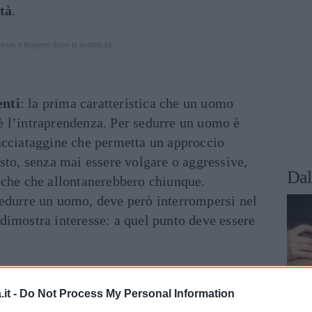
tà
.
inua a leggere dopo la pubblicità
enti
: la prima caratteristica che un uomo
è l’intraprendenza. Per sedurre un uomo è
facciataggine che permetta un approccio
esto, senza mai essere volgare o aggressive,
Dal
iche che allontanerebbero chiunque.
sedurre un uomo, deve però interrompersi nel
dimostra interesse: a quel punto deve essere
ti
: non esistono più i cavalieri di una volta e,
 fondamentale mostrarsi indipendenti da lui.
it -
Do Not Process My Personal Information
oprio lavoro vengono prima; la vita