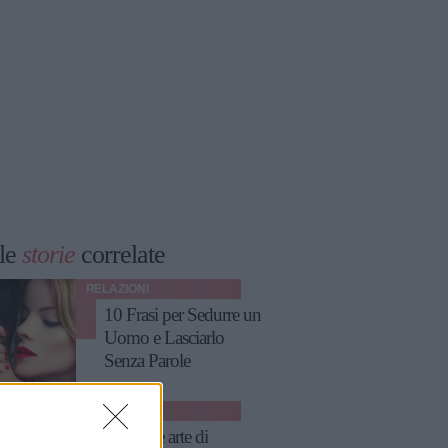
le
storie
correlate
RELAZIONI
10 Frasi per Sedurre un
Uomo e Lasciarlo
Senza Parole
AMORE
La sottile arte di