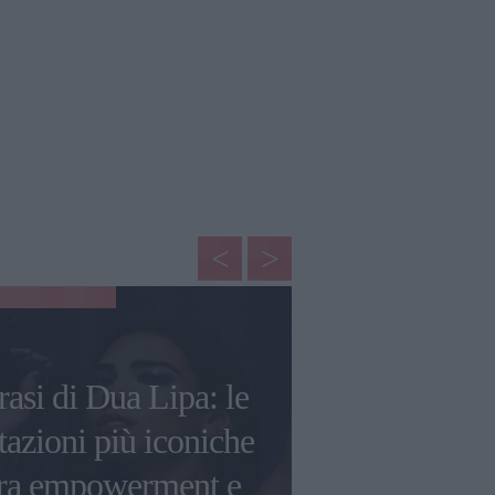
AMORE
rasi di Dua Lipa: le
Le più belle
tazioni più iconiche
la Festa d
tra empowerment e
dediche spe