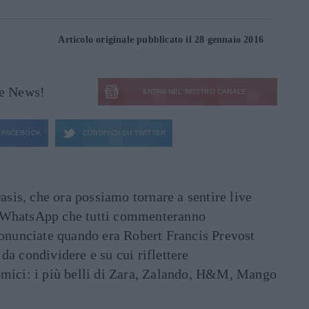
Articolo originale pubblicato il 28 gennaio 2016
le News!
ENTRA NEL NOSTRO CANALE
FACEBOOK
CONDIVIDI SU
TWITTER
asis, che ora possiamo tornare a sentire live
ati WhatsApp che tutti commenteranno
ronunciate quando era Robert Francis Prevost
e da condividere e su cui riflettere
mici: i più belli di Zara, Zalando, H&M, Mango