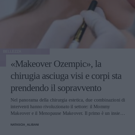
BELLEZZA
«Makeover Ozempic», la
chirugia asciuga visi e corpi sta
prendendo il sopravvento
Nel panorama della chirurgia estetica, due combinazioni di
interventi hanno rivoluzionato il settore: il Mommy
Makeover e il Menopause Makeover. Il primo è un insieme
di interventi di chirurgia estetica progettati per aiutare le
NATASCIA_ALIBANI
donne a recuperare la forma fisica e l'aspetto che avevano
prima della gravidanza, o per migliorare alcune aree del