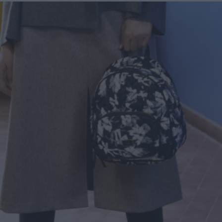
corpo che possono essere cambiate durante la maternità,
soprattutto addome, seno e altre aree soggette a
rilassamento cutaneo o perdita di tono. Il secondo, invece,
è scelto dalle donne che sono entrate in menopausa. Oggi,
a questi si aggiunge a questa élite una terza opzione
emergente che punta a ripristinare il volume e contrastare
l'invecchiamento, distinguendosi per la sua unicità, il
cosiddetto Ozempic Makeover, che segue il grande
successo che il farmaco, inizialmente pensato per i pazienti
con diabete di tipo 2, ha riscosso negli ultimi tempi anche
fra molte celebrità di Hollywood - con conseguenti,
inevitabili polemiche - per la sua grande capacità di
accelerare la perdita di peso. Secondo il chirurgo plastico
di New York, Elie Levine, l’aumento dei trattamenti
estetici post-perdita di peso è una naturale conseguenza
della crescente popolarità di farmaci come Ozempic, per
rappresentare il "tocco finale" dopo aver perso quei chili
difficili da eliminare con dieta ed esercizio. "Molti di
questi pazienti hanno un’attenzione particolare per
l’estetica - spiega Levine a New Beauty - Chi utilizza