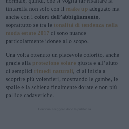
normale, quindi, che si voglia far risaltare la
tintarella non solo con il
make up
adeguato ma
anche con i
colori dell’abbigliamento
,
soprattutto se tra le
tonalità di tendenza nella
moda estate 2017
ci sono nuance
particolarmente idonee allo scopo.
Una volta ottenuto un piacevole colorito, anche
grazie alla
protezione solare
giusta e all’aiuto
di semplici
rimedi naturali
, ci si inizia a
scoprire più volentieri, mostrando le gambe, le
spalle e la schiena finalmente dorate e non più
pallide cadaveriche.
Continua a leggere dopo la pubblicità