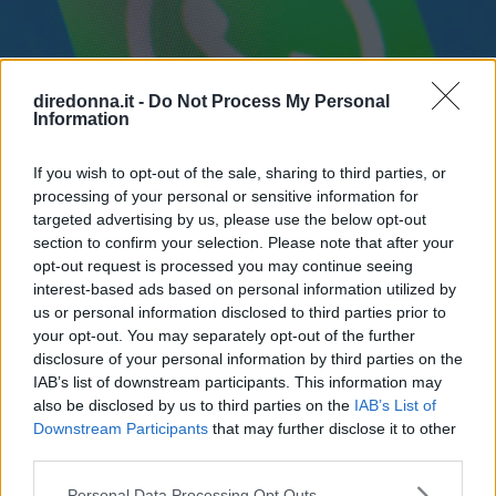
diredonna.it -
Do Not Process My Personal
Information
If you wish to opt-out of the sale, sharing to third parties, or
processing of your personal or sensitive information for
targeted advertising by us, please use the below opt-out
section to confirm your selection. Please note that after your
opt-out request is processed you may continue seeing
interest-based ads based on personal information utilized by
us or personal information disclosed to third parties prior to
your opt-out. You may separately opt-out of the further
disclosure of your personal information by third parties on the
GOSSIP
IAB’s list of downstream participants. This information may
Fatti notare! Le frasi per stati
also be disclosed by us to third parties on the
IAB’s List of
Downstream Participants
that may further disclose it to other
WhatsApp che tutti
third parties.
commenteranno
Please note that this website/app uses one or more Google
Personal Data Processing Opt Outs