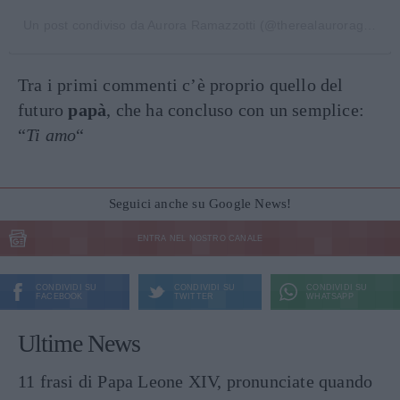
Un post condiviso da Aurora Ramazzotti (@therealauroragram)
Tra i primi commenti c’è proprio quello del
futuro
papà
, che ha concluso con un semplice:
“
Ti amo
“
Seguici anche su Google News!
ENTRA NEL NOSTRO CANALE
CONDIVIDI SU
CONDIVIDI SU
CONDIVIDI SU
FACEBOOK
TWITTER
WHATSAPP
Ultime News
11 frasi di Papa Leone XIV, pronunciate quando