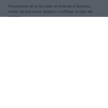
Preparazione di un bel piatto di Pennette al Salmone,
ricetta che può essere semplice o raffinata, in base alle
esigenze.
RICETTA
RICETTE DI DOLCI
Ricetta Tiramisù