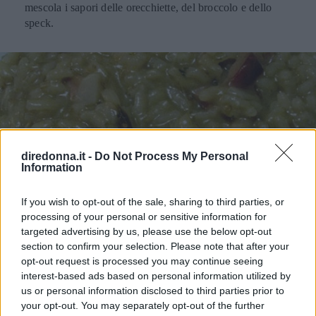
mescola i sapori delle orecchiette, del broccolo e dello
speck.
diredonna.it -
Do Not Process My Personal
Information
If you wish to opt-out of the sale, sharing to third parties, or
processing of your personal or sensitive information for
targeted advertising by us, please use the below opt-out
RICETTA
PRIMI PIATTI
section to confirm your selection. Please note that after your
Risotto al radicchio trevisano
opt-out request is processed you may continue seeing
interest-based ads based on personal information utilized by
us or personal information disclosed to third parties prior to
Una ricetta per un risotto originale, grazie al sapore e al
your opt-out. You may separately opt-out of the further
colore del radicchio trevisano.