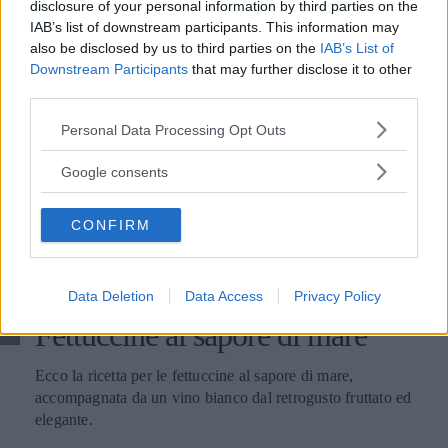
disclosure of your personal information by third parties on the
IAB’s list of downstream participants. This information may
also be disclosed by us to third parties on the
IAB’s List of
Downstream Participants
that may further disclose it to other
third parties.
Please note that this website/app uses one or more Google
Personal Data Processing Opt Outs
services and may gather and store information including but
not limited to your visit or usage behaviour. You may click to
Google consents
grant or deny consent to Google and its third-party tags to
use your data for below specified purposes in below Google
CONFIRM
consent section.
Data Deletion
Data Access
Privacy Policy
RICETTA
PRIMI PIATTI
Fettuccine al sapore di mare
Ecco la ricetta per le fettuccine al sapore di mare,
accompagnata da un vino bianco dal retrogusto fruttato ed
elegante.