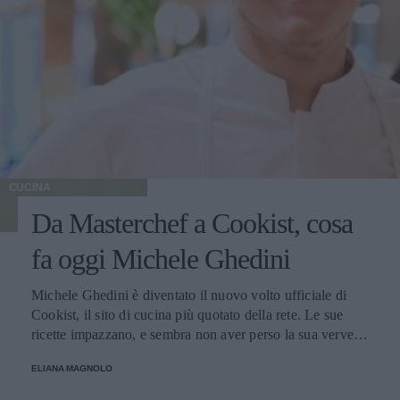
CUCINA
Da Masterchef a Cookist, cosa
fa oggi Michele Ghedini
Michele Ghedini è diventato il nuovo volto ufficiale di
Cookist, il sito di cucina più quotato della rete. Le sue
ricette impazzano, e sembra non aver perso la sua verve
dopo la sua eliminazione a Masterchef... Anzi, ci stà
ELIANA MAGNOLO
veramente stupendo.