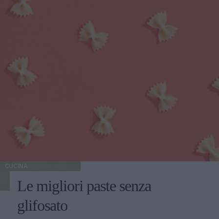
CUCINA
Le migliori paste senza
glifosato