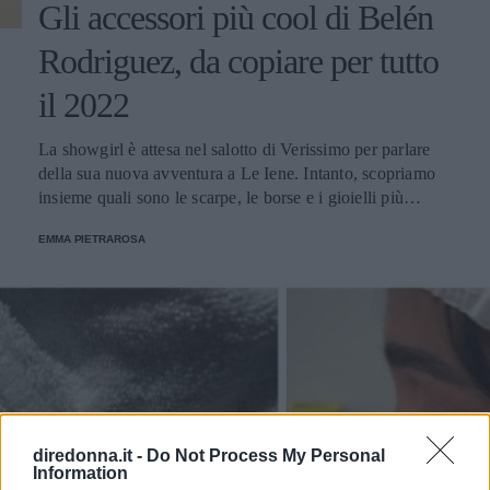
Gli accessori più cool di Belén
Rodriguez, da copiare per tutto
il 2022
La showgirl è attesa nel salotto di Verissimo per parlare
della sua nuova avventura a Le Iene. Intanto, scopriamo
insieme quali sono le scarpe, le borse e i gioielli più
glamour avvistati sul suo profilo Instagram.
EMMA PIETRAROSA
diredonna.it -
Do Not Process My Personal
Information