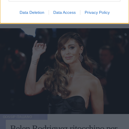
primogenito con in braccio la piccola di casa, nata il 12
luglio.
Data Deletion
Data Access
Privacy Policy
EMMA PIETRAROSA
GOSSIP ITALIANO
Belen Rodriguez ritocchino per