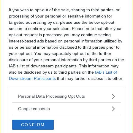
If you wish to opt-out of the sale, sharing to third parties, or
processing of your personal or sensitive information for
targeted advertising by us, please use the below opt-out
section to confirm your selection. Please note that after your
opt-out request is processed you may continue seeing
interest-based ads based on personal information utilized by
us or personal information disclosed to third parties prior to
your opt-out. You may separately opt-out of the further
disclosure of your personal information by third parties on the
IAB’s list of downstream participants. This information may
also be disclosed by us to third parties on the
IAB’s List of
Downstream Participants
that may further disclose it to other
GOSSIP ITALIANO
third parties.
Belen: "Ti presento tua sorella",
Please note that this website/app uses one or more Google
Personal Data Processing Opt Outs
il video dell'incontro tra Luna
services and may gather and store information including but
not limited to your visit or usage behaviour. You may click to
Google consents
Marì e Santiago
grant or deny consent to Google and its third-party tags to
use your data for below specified purposes in below Google
CONFIRM
consent section.
Belen Rodriguez ha postato un video che ritrae il figlio