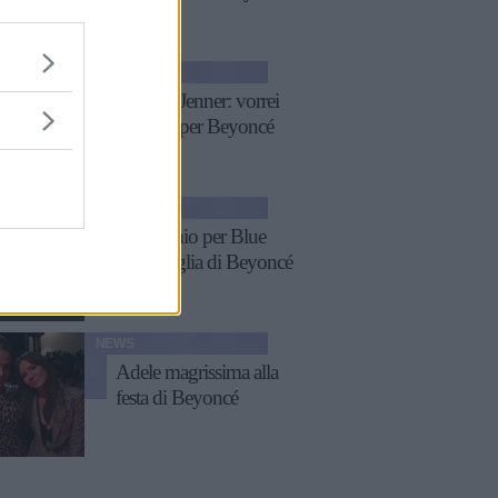
NEWS
Kendall Jenner: vorrei
lavorare per Beyoncé
NEWS
Un premio per Blue
Ivy, la figlia di Beyoncé
NEWS
Adele magrissima alla
festa di Beyoncé