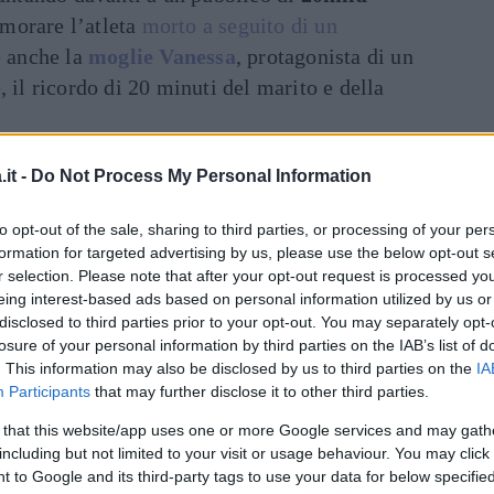
morare l’atleta
morto a seguito di un
e anche la
moglie Vanessa
, protagonista di un
l ricordo di 20 minuti del marito e della
inua a leggere dopo la pubblicità
it -
Do Not Process My Personal Information
to opt-out of the sale, sharing to third parties, or processing of your per
Dal
formation for targeted advertising by us, please use the below opt-out s
brano XO
, notoriamente la canzone preferita
r selection. Please note that after your opt-out request is processed y
l’esibizione la voce l’ha tradita, rotta da
eing interest-based ads based on personal information utilized by us or
disclosed to third parties prior to your opt-out. You may separately opt-
ta a trattenere. La donna, che
conosceva
losure of your personal information by third parties on the IAB’s list of
sì chiesto al pubblico di aiutarla unendosi a
. This information may also be disclosed by us to third parties on the
IA
obe Bryant potesse “
sentire il vostro affetto
“.
Participants
that may further disclose it to other third parties.
anzone Halo.
 that this website/app uses one or more Google services and may gath
including but not limited to your visit or usage behaviour. You may click 
i numerose celebrità, alcune delle quali hanno
 to Google and its third-party tags to use your data for below specifi