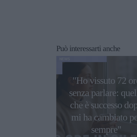
Può interessarti anche
NEWS
"Ho vissuto 72 or
i più belle
senza parlare: quel
 da Damiano
che è successo do
d, con i
mi ha cambiato p
 e da solista
sempre"