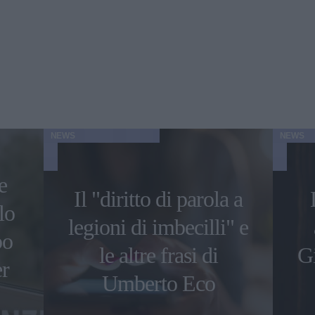
NEWS
NEWS
e
Il "diritto di parola a
lo
legioni di imbecilli" e
po
le altre frasi di
Gi
er
Umberto Eco