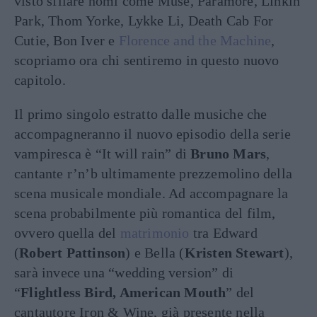
visto sfilare nomi come Muse, Paramore, Linkin
Park, Thom Yorke, Lykke Li, Death Cab For
Cutie, Bon Iver e
Florence and the Machine
,
scopriamo ora chi sentiremo in questo nuovo
capitolo.
Il primo singolo estratto dalle musiche che
accompagneranno il nuovo episodio della serie
vampiresca è “It will rain” di
Bruno Mars
,
cantante r’n’b ultimamente prezzemolino della
scena musicale mondiale. Ad accompagnare la
scena probabilmente più romantica del film,
ovvero quella del
matrimonio
tra Edward
(
Robert Pattinson
) e Bella (
Kristen Stewart
),
sarà invece una “wedding version” di
“
Flightless Bird, American Mouth
” del
cantautore Iron & Wine, già presente nella