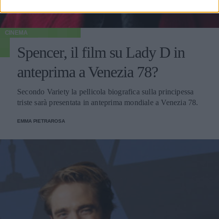
CINEMA
Spencer, il film su Lady D in
anteprima a Venezia 78?
Secondo Variety la pellicola biografica sulla principessa
triste sarà presentata in anteprima mondiale a Venezia 78.
EMMA PIETRAROSA