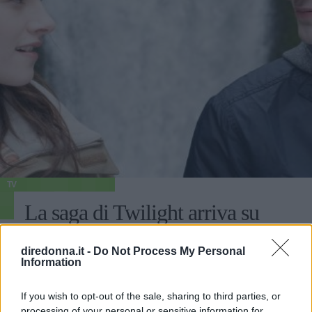
TV
La saga di Twilight arriva su
Netflix... ed è subito meme
diredonna.it -
Do Not Process My Personal
Information
Negli Stati Uniti moltissimi utenti hanno dato il benvenuto
a Bella ed Edward sulla piattaforma streaming, a suon di
If you wish to opt-out of the sale, sharing to third parties, or
hashtag e tweet.
processing of your personal or sensitive information for