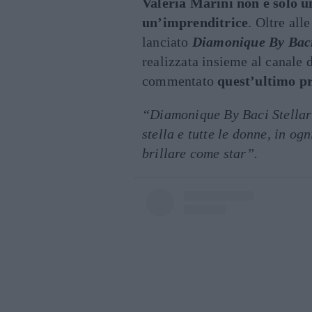
Valeria Marini non è solo 
un’imprenditrice
. Oltre all
lanciato
Diamonique By Baci
realizzata insieme al canale 
commentato
quest’ultimo p
“Diamonique By Baci Stellari
stella e tutte le donne, in og
brillare come star”.