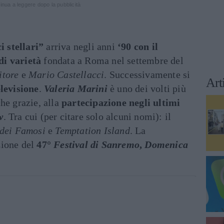
inua a leggere dopo la pubblicità
i stellari”
arriva negli anni
‘90 con il
di varietà
fondata a Roma nel settembre del
itore
e
Mario Castellacci
. Successivamente si
Art
elevisione
.
Valeria Marini
è uno dei volti più
he grazie, alla
partecipazione negli ultimi
w
. Tra cui (per citare solo alcuni nomi): il
 dei Famosi
e
Temptation Island
. La
zione del
47°
Festival di Sanremo
,
Domenica