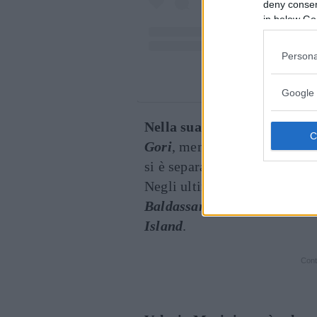
deny consent
in below Go
Persona
Un post condiviso da
Google 
Nella sua vita privata
ha avu
Gori
, mentre nel 2013 ha sp
si è separata dopo circa un a
Negli ultimi anni ha avuto u
Baldassari
, storia finita pr
Island
.
Cont