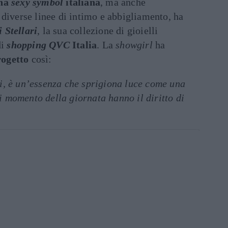
una
sexy symbol
italiana
, ma anche
e diverse linee di intimo e abbigliamento, ha
 Stellari
, la sua collezione di gioielli
di
shopping QVC
Italia
. La
showgirl
ha
rogetto
così:
, è un’essenza che sprigiona luce come una
ni momento della giornata hanno il diritto di