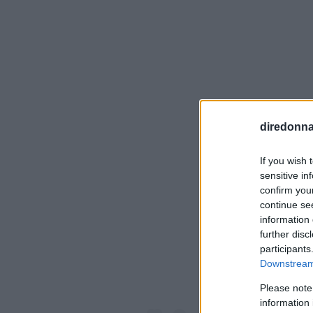
diredonna.
If you wish 
sensitive in
confirm you
Visualiz
continue se
information 
further disc
participants
Downstream 
Please note
information 