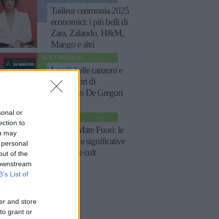
Tailleur cerimonia 2025
economici: i più belli di
Zara, Zalando, H&M,
Mango e altri
SPETTACOLO
Le più belle canzoni e
frasi celebri di
Francesco De Gregori
sonal or
TV
ection to
Frasi di Mare Fuori: le
ou may
più belle e significative
 personal
della serie cult
out of the
 downstream
B’s List of
er and store
to grant or