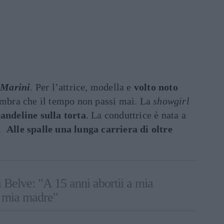
 Marini
. Per l’attrice, modella e
volto noto
embra che il tempo non passi mai. La
showgirl
andeline sulla torta
. La conduttrice è nata a
7.
Alle spalle una lunga carriera di oltre
 Belve: "A 15 anni abortii a mia
e mia madre"