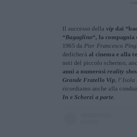
Cont
Il successo della
vip
dai “bac
“
Bagaglino
“, la compagnia 
1965 da
Pier Francesco Ping
dedicherà
al cinema e alla t
noti del piccolo schermo, anc
anni a numerosi
reality sho
Grande Fratello Vip
,
l
’
Isola
ricordiamo anche alla condu
In e Scherzi a parte
.