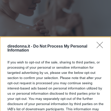
diredonna.it -
Do Not Process My Personal
CREME CORPO
Information
La recensione della crema
If you wish to opt-out of the sale, sharing to third parties, or
corpo Oliva di Phytorelax
processing of your personal or sensitive information for
targeted advertising by us, please use the below opt-out
section to confirm your selection. Please note that after your
Diredonna ha provato la Crema corpo Oliva di Phytorelax,
opt-out request is processed you may continue seeing
della linea di prodotti all'olio: ecco l'inci, come si utilizza,
interest-based ads based on personal information utilized by
la recensione e il prezzo.
us or personal information disclosed to third parties prior to
your opt-out. You may separately opt-out of the further
FRANCESCA ROMANA BUFFETTI
disclosure of your personal information by third parties on the
IAB’s list of downstream participants. This information may