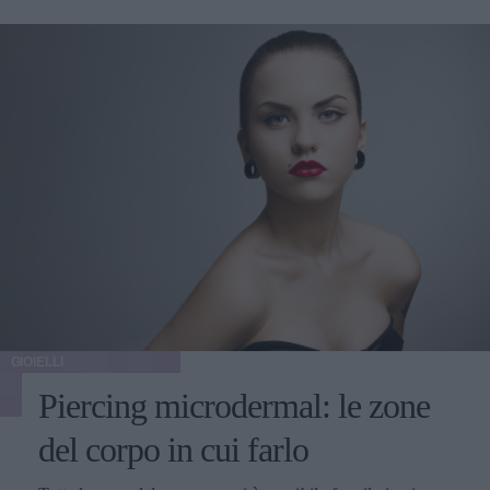
GIOIELLI
Piercing microdermal: le zone
del corpo in cui farlo