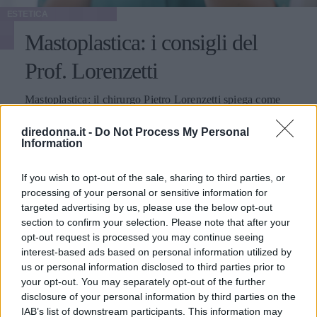
ESTETICA
Mastoplastica: i consigli del
Prof. Lorenzetti
Mastoplastica: il chirurgo Pietro Lorenzetti spiega come
avviene l'intervento al seno e parla di costi, metodologie,
tempi, vantaggi e complicazioni.
diredonna.it -
Do Not Process My Personal
Information
SONIA RONDINI
If you wish to opt-out of the sale, sharing to third parties, or
processing of your personal or sensitive information for
targeted advertising by us, please use the below opt-out
section to confirm your selection. Please note that after your
opt-out request is processed you may continue seeing
interest-based ads based on personal information utilized by
us or personal information disclosed to third parties prior to
your opt-out. You may separately opt-out of the further
disclosure of your personal information by third parties on the
IAB’s list of downstream participants. This information may