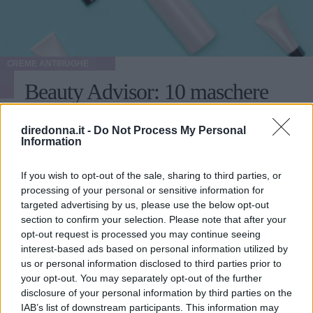
CREME ANTIRUGHE
Beauty Advisor: 10 maschere
notte da provare
diredonna.it -
Do Not Process My Personal
Information
Caratteristiche, benefici, utilizzo e prezzi di un
indispensabile alleato di bellezza: ecco le magnifiche dieci
If you wish to opt-out of the sale, sharing to third parties, or
secondo la redazione.
processing of your personal or sensitive information for
targeted advertising by us, please use the below opt-out
FRANCESCA ROMANA BUFFETTI
section to confirm your selection. Please note that after your
opt-out request is processed you may continue seeing
interest-based ads based on personal information utilized by
us or personal information disclosed to third parties prior to
your opt-out. You may separately opt-out of the further
disclosure of your personal information by third parties on the
IAB’s list of downstream participants. This information may